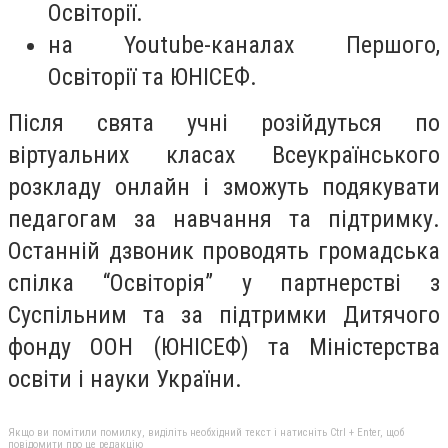
Освіторії.
на Youtube-каналах Першого,
Освіторії та ЮНІСЕФ.
Після свята учні розійдуться по
віртуальних класах Всеукраїнського
розкладу онлайн і зможуть подякувати
педагогам за навчання та підтримку.
Останній дзвоник проводять громадська
спілка “Освіторія” у партнерстві з
Суспільним та за підтримки Дитячого
фонду ООН (ЮНІСЕФ) та Міністерства
освіти і науки України.
Якщо ви помітили помилку, виділіть необхідний текст і натисніть Ctrl + Enter, щоб
повідомити про це редакцію