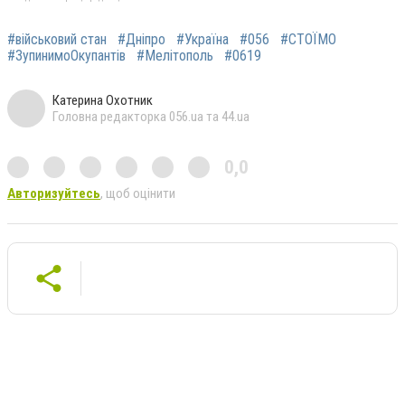
#військовий стан
#Дніпро
#Україна
#056
#СТОЇМО
#ЗупинимоОкупантів
#Мелітополь
#0619
Катерина Охотник
Головна редакторка 056.ua та 44.ua
0,0
Авторизуйтесь
, щоб оцінити