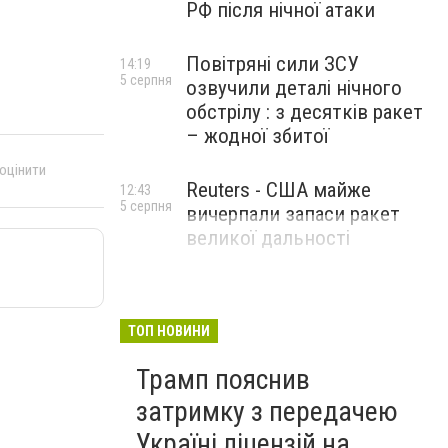
РФ після нічної атаки
Повітряні сили ЗСУ
14:19
5 серпня
озвучили деталі нічного
обстрілу : з десятків ракет
– жодної збитої
 оцінити
Reuters - США майже
12:43
5 серпня
вичерпали запаси ракет
великої дальності
ТОП НОВИНИ
Трамп пояснив
затримку з передачею
Україні ліцензій на