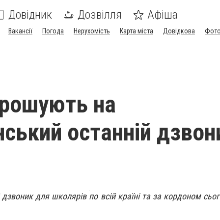
Довідник
Дозвілля
Афіша
Вакансії
Погода
Нерухомість
Карта міста
Довідкова
Фото
прошують на
нський останній дзвони
 дзвоник для школярів по всій країні та за кордоном сьог