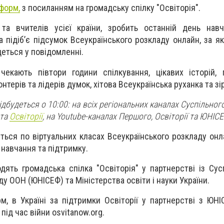
форм,
з посиланням на громадську спілку "Освіторія".
 та вчителів усієї країни, зробить останній день нав
 підіб’є підсумок Всеукраїнського розкладу онлайн, за я
 ідеться у повідомленні.
чекають півтори години спілкування, цікавих історій, 
онтерів та лідерів думок, хітова Всеукраїнська руханка та зір
дбудеться о 10:00: на всіх регіональних каналах Суспільного
та
Освіторії
, на Youtube-каналах Першого, Освіторії та ЮНІСЕ
уться по віртуальних класах Всеукраїнського розкладу онл
 навчання та підтримку.
дять громадська спілка "Освіторія" у партнерстві із Сус
у ООН (ЮНІСЕФ) та Міністерства освіти і науки України.
м, в Україні за підтримки Освіторії у партнерстві з ЮН
ід час війни osvitanow.org.