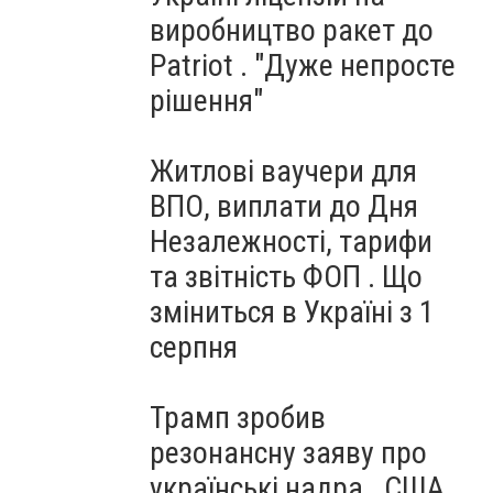
виробництво ракет до
Patriot . "Дуже непросте
рішення"
Житлові ваучери для
ВПО, виплати до Дня
Незалежності, тарифи
та звітність ФОП . Що
зміниться в Україні з 1
серпня
Трамп зробив
резонансну заяву про
українські надра . США