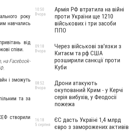
Армія РФ втратила на війні
10:50
Вчора
проти України ще 1210
чального року
військових і три засоби
ким навчались
ППО
привітань від
Через військові зв'язки з
09:18
кові співи.
Вчора
Китаєм та рф США
розширили санкції проти
, на Facebook-
Куби
Ф.
айн і зможуть
Дрони атакують
08:52
Вчора
окупований Крим - у Керчі
серія вибухів, у Феодосії
пільним та за
пожежа
ІСЕФ створили
ЄС дасть Україні 1,4 млрд
16:18
5 серпня
євро з заморожених активів