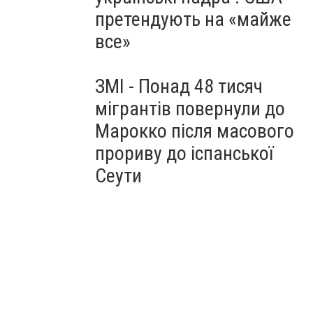
претендують на «майже
все»
ЗМІ - Понад 48 тисяч
мігрантів повернули до
Марокко після масового
прориву до іспанської
Сеути