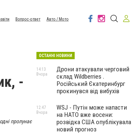
звіти
Вопрос-ответ
Авто / Мото
ОСТАННІ НОВИНИ
Дрони атакували черговий
14:13
Вчора
склад Wildberries .
к, -
Російський Єкатеринбург
прокинувся від вибухів
WSJ - Путін може напасти
12:47
Вчора
на НАТО вже восени:
одні пролунає
розвідка США опублікувала
новий прогноз