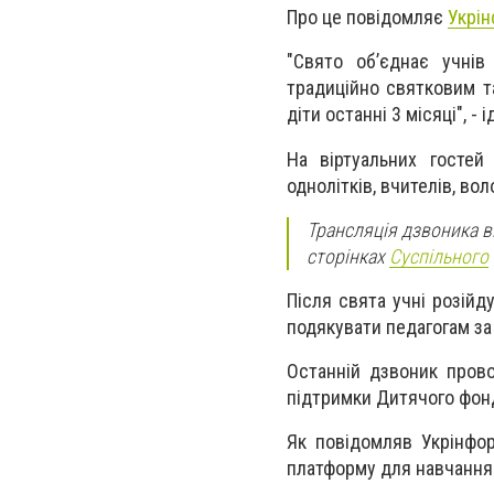
Про це повідомляє
Укрін
"Свято об’єднає учнів
традиційно святковим та
діти останні 3 місяці", -
На віртуальних гостей 
однолітків, вчителів, вол
Трансляція дзвоника ві
сторінках
Суспільного
Після свята учні розійд
подякувати педагогам за
Останній дзвоник прово
підтримки Дитячого фонд
Як повідомляв Укрінфор
платформу для навчання п