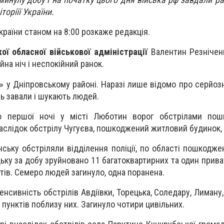
торіїї України.
України станом на 8:00 розкаже редакція.
ої обласної військової адміністрації
Валентин Резнічен
ійна ніч і неспокійний ранок.
» у Дніпровському районі. Наразі лише відомо про серйозн
ь завали і шукають людей.
 першої ночі у місті Люботин ворог обстрілами пош
аслідок обстрілу Чугуєва, пошкоджений житловий будинок,
нську обстріляли відділення поліції, по області пошкодже
ьку за добу зруйновано 11 багатоквартирних та один прива
тів. Семеро людей загинуло, одна поранена.
енсивність обстрілів Авдіївки, Торецька, Соледару, Лиману,
 пунктів поблизу них. Загинуло чотири цивільних.