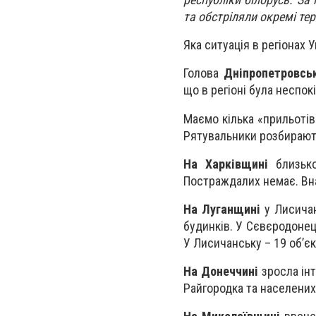
та обстріляли окремі тері
Яка ситуація в регіонах 
Голова
Дніпропетровськ
що в регіоні була неспок
Маємо кілька «прильотів
Рятувальники розбирают
На Харківщині
близько
Постраждалих немає. Вн
На Луганщині
у Лисича
будинків. У Сєвєродонец
У Лисичанську – 19 об’єк
На Донеччині
зросла інт
Райгородка та населених