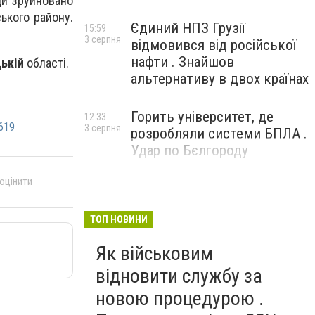
ди зруйновано
ького району.
Єдиний НПЗ Грузії
15:59
3 серпня
відмовився від російської
нафти . Знайшов
ькій
області.
альтернативу в двох країнах
Горить університет, де
12:33
619
3 серпня
розробляли системи БПЛА .
Удар по Бєлгороду
 оцінити
ТОП НОВИНИ
Як військовим
відновити службу за
новою процедурою .