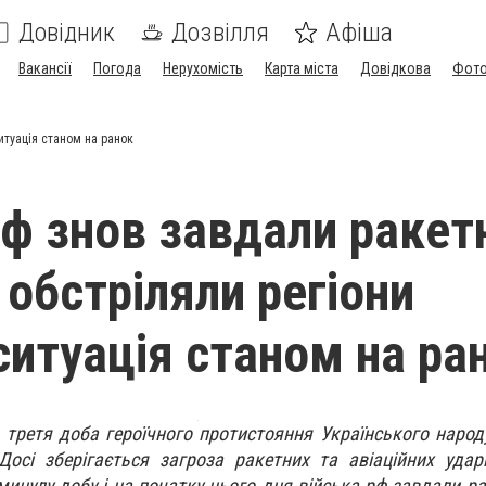
Довідник
Дозвілля
Афіша
Вакансії
Погода
Нерухомість
Карта міста
Довідкова
Фото
итуація станом на ранок
рф знов завдали ракет
 обстріляли регіони
 ситуація станом на ра
 третя доба героїчного протистояння Українського народ
осі зберігається загроза ракетних та авіаційних ударі
 минулу добу і на початку цього дня війська рф завдали р