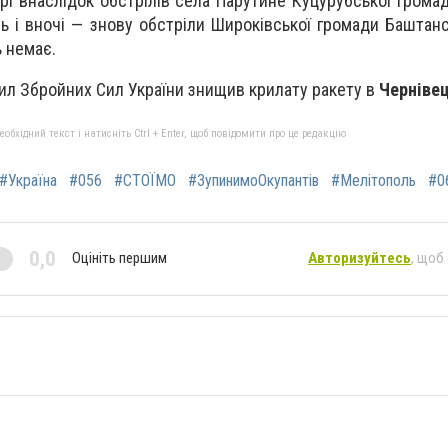
і внаслідок обстрілів села Парутине Куцурубської грома
ь і вночі — знову обстріли Широківської громади Баштанс
 немає.
ил Збройних Сил України знищив крилату ракету в
Чернівец
бхідний текст і натисніть Ctrl + Enter, щоб повідомити про це редакцію
#Україна
#056
#СТОЇМО
#ЗупинимоОкупантів
#Мелітополь
#0
0,0
Оцініть першим
Авторизуйтесь
, щоб