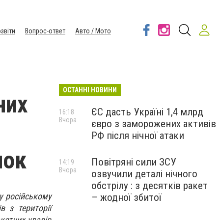
звіти
Вопрос-ответ
Авто / Мото
ОСТАННІ НОВИНИ
них
ЄС дасть Україні 1,4 млрд
16:18
Вчора
євро з заморожених активів
РФ після нічної атаки
нок
Повітряні сили ЗСУ
14:19
Вчора
озвучили деталі нічного
обстрілу : з десятків ракет
у російському
– жодної збитої
в з території
акетних ударів