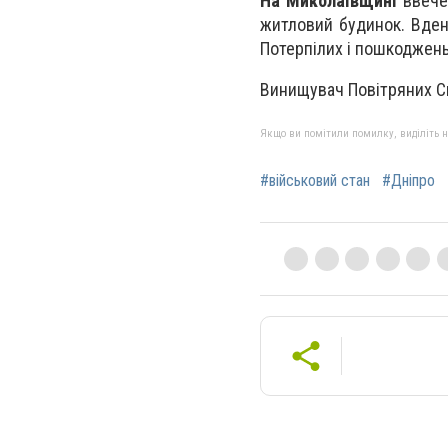
На Миколаївщині
ввечер
житловий будинок. Вден
Потерпілих і пошкоджень
Винищувач Повітряних С
Якщо ви помітили помилку, виділіть нео
#військовий стан
#Дніпро