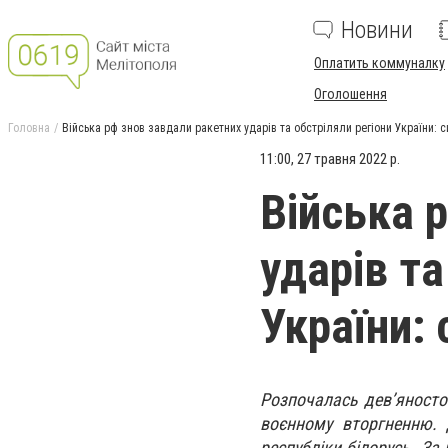
Новини
Оплатить коммуналку
Оголошення
Головна
Війська рф знов завдали ракетних ударів та обстріляли регіони України: с
11:00, 27 травня 2022 р.
Війська 
ударів та
України:
Розпочалась дев’яносто
воєнному вторгненню. Д
республіки білорусь. За