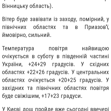
Вінницьку область).
Вітер буде завівати із заходу, помірний, у
північних областях та в Приазов'ї,
ймовірно, сильний.
Температура повітря найвищою
очікується в суботу в південній частині
України, +24+29 градусів. У східних
областях +22+26 градусів. У центральних
областях очікується +20+25 градусів. У
західних та північних областях повітря
буде свіжішим, +17+23 градуси.
У Києві дощ пройде вже сьогодні ввечері