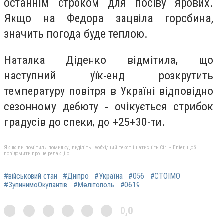
останнім строком для посіву ярових.
Якщо на Федора зацвіла горобина,
значить погода буде теплою.
Наталка Діденко відмітила, що
наступний уїк-енд розкрутить
температуру повітря в Україні відповідно
сезонному дебюту - очікується стрибок
градусів до спеки, до +25+30-ти.
Якщо ви помітили помилку, виділіть необхідний текст і натисніть Ctrl + Enter, щоб
повідомити про це редакцію
#військовий стан
#Дніпро
#Україна
#056
#СТОЇМО
#ЗупинимоОкупантів
#Мелітополь
#0619
0,0