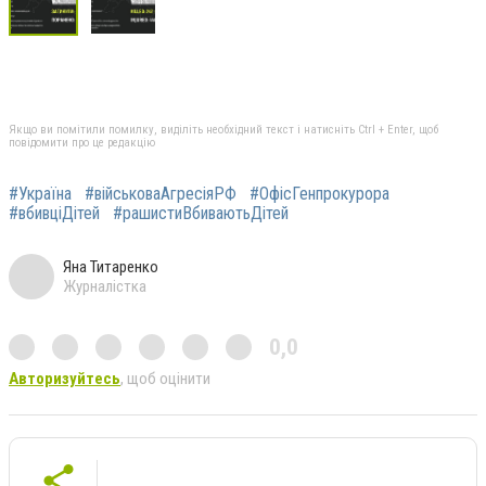
Якщо ви помітили помилку, виділіть необхідний текст і натисніть Ctrl + Enter, щоб
повідомити про це редакцію
#Україна
#військоваАгресіяРФ
#ОфісГенпрокурора
#вбивціДітей
#рашистиВбиваютьДітей
Яна Титаренко
Журналістка
0,0
Авторизуйтесь
, щоб оцінити