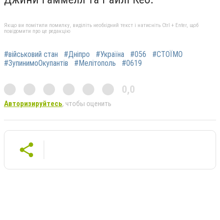
Якщо ви помітили помилку, виділіть необхідний текст і натисніть Ctrl + Enter, щоб
повідомити про це редакцію
#військовий стан
#Дніпро
#Україна
#056
#СТОЇМО
#ЗупинимоОкупантів
#Мелітополь
#0619
0,0
Авторизируйтесь
, чтобы оценить