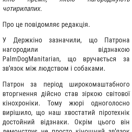
чотирилапих.
Про це повідомляє редакція.
У Держкіно зазначили, що Патрона
нагородили відзнакою
PalmDogManitarian, що вручається за
зв'язок між людством і собаками.
Патрон за період широкомаштабного
вторгнення дійсно став зіркою світової
кінохроніки. Тому жюрі одноголосно
вирішило, що наш хвостатий піротехнік
достойний відзнаки. Окрім цього він
демонструє не просто кіношний зв'язок