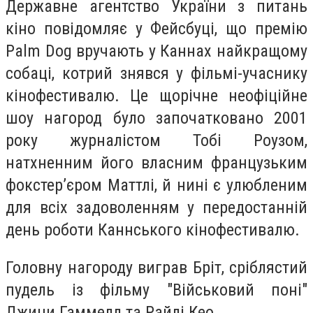
Державне агентство України з питань
кіно повідомляє у Фейсбуці, що премію
Palm Dog вручають у Каннах найкращому
собаці, котрий знявся у фільмі-учаснику
кінофестивалю. Це щорічне неофіційне
шоу нагород було започатковано 2001
року журналістом Тобі Роузом,
натхненним його власним французьким
фокстер’єром Маттлі, й нині є улюбленим
для всіх задоволенням у передостанній
день роботи Каннського кінофестивалю.
Головну нагороду виграв Бріт, сріблястий
пудель із фільму "Військовий поні"
Джини Гаммелл та Райлі Кео.