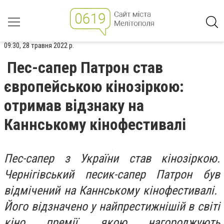
09:30, 28 травня 2022 р.
Пес-сапер Патрон став
європейською кінозіркою:
отримав відзнаку на
Каннському кінофестивалі
Пес-сапер з України став кінозіркою.
Чернігівський песик-сапер Патрон був
відмічений на Каннському кінофестивалі.
Його відзначено у найпрестижнішій в світі
кіно премії, якою нагороджують