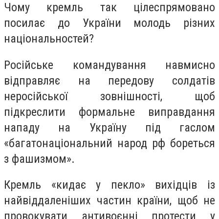
Чому кремль так цілеспрямовано
посилає до України молодь різних
національностей?
Російське командування навмисно
відправляє на передову солдатів
неросійської зовнішності, щоб
підкреслити формальне виправдання
нападу на Україну під гаслом
«багатонаціональний народ рф бореться
з фашизмом».
Кремль «кидає у пекло» вихідців із
найвіддаленіших частин країни, щоб не
провокувати антивоєнні протести у