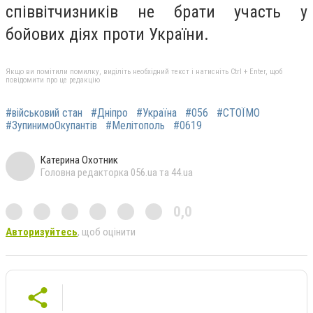
співвітчизників не брати участь у
бойових діях проти України.
Якщо ви помітили помилку, виділіть необхідний текст і натисніть Ctrl + Enter, щоб
повідомити про це редакцію
#військовий стан
#Дніпро
#Україна
#056
#СТОЇМО
#ЗупинимоОкупантів
#Мелітополь
#0619
Катерина Охотник
Головна редакторка 056.ua та 44.ua
0,0
Авторизуйтесь
, щоб оцінити