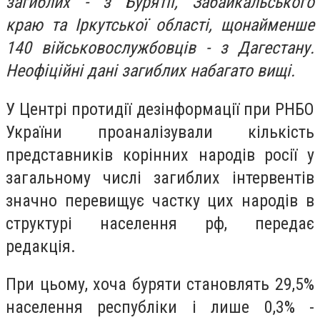
загиблих - з Бурятії, Забайкальського
краю та Іркутської області, щонайменше
140 військовослужбовців - з Дагестану.
Неофіційні дані загиблих набагато вищі.
У Центрі протидії дезінформації при РНБО
України проаналізували кількість
представників корінних народів росії у
загальному числі загиблих інтервентів
значно перевищує частку цих народів в
структурі населення рф, передає
редакція.
При цьому, хоча буряти становлять 29,5%
населення республіки і лише 0,3% -