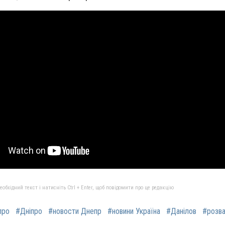
бхідний текст і натисніть Ctrl + Enter, щоб повідомити про це редакцію
про
#Дніпро
#новости Днепр
#новини Україна
#Данілов
#розва