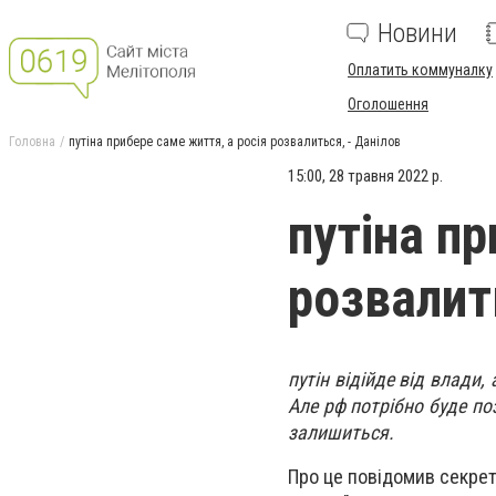
Новини
Оплатить коммуналку
Оголошення
Головна
путіна прибере саме життя, а росія розвалиться, - Данілов
15:00, 28 травня 2022 р.
путіна пр
розвалит
путін відійде від влади
Але рф потрібно буде поз
залишиться.
Про це повідомив секрет