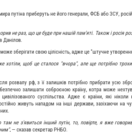
мира путіна приберуть не його генерали, ФСБ або ЗСУ, росі
орив не раз, що це буде при нашій пам'яті. Також і росія р
 Данілов.
зможе зберігати свою цілісність, адже це "штучне утворення
е хотіли, щоб це сталося "вчора", але ще потрібно трохи
сля розвалу рф, з її залишків потрібно прибрати усю збр
безпечно залишати озброєною країну, котра може нехту
цивілізованого суспільства. Адже є країни, які ніколи 
постійно живуть нападом на інші держави, зазіхаючи на чуж
 них.
там не з'явиться інший путін, то, повірте, я вже говорив
іним"
, — сказав секретар РНБО.