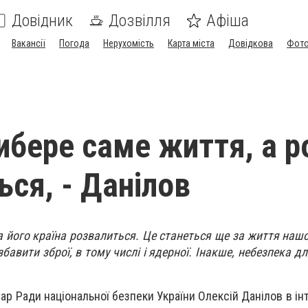
Довідник
Дозвілля
Афіша
Вакансії
Погода
Нерухомість
Карта міста
Довідкова
Фото
ибере саме життя, а р
ься, - Данілов
, а його країна розвалиться. Це станеться ще за життя наш
бавити зброї, в тому числі і ядерної. Інакше, небезпека дл
ар Ради національної безпеки України Олексій Данілов в ін