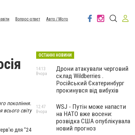
звіти
Вопрос-ответ
Авто / Мото
ОСТАННІ НОВИНИ
осія
Дрони атакували черговий
14:13
Вчора
склад Wildberries .
Російський Єкатеринбург
прокинувся від вибухів
ого покоління.
WSJ - Путін може напасти
12:47
я всього світу
Вчора
на НАТО вже восени:
розвідка США опублікувала
новий прогноз
терв'ю для "24