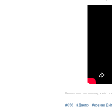
Якщо ви помітили помилку, виділіть нео
#056
#Днепр
#новини Дні