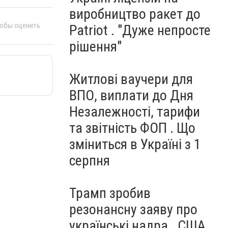
виробництво ракет до
тобы оценить
Patriot . "Дуже непросте
рішення"
Житлові ваучери для
ВПО, виплати до Дня
Незалежності, тарифи
та звітність ФОП . Що
зміниться в Україні з 1
серпня
Трамп зробив
резонансну заяву про
українські надра . США