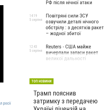
РФ після нічної атаки
Повітряні сили ЗСУ
14:19
5 серпня
озвучили деталі нічного
обстрілу : з десятків ракет
– жодної збитої
Reuters - США майже
12:43
5 серпня
вичерпали запаси ракет
великої дальності
ТОП НОВИНИ
Трамп пояснив
затримку з передачею
л росії
Україні ліцензій на