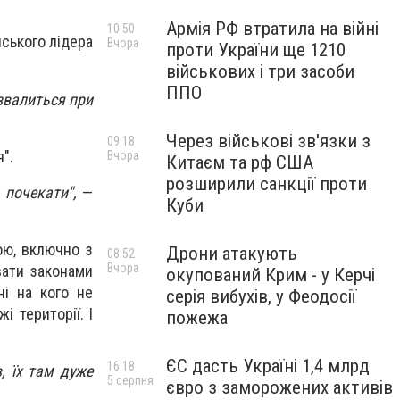
Армія РФ втратила на війні
10:50
йського лідера
Вчора
проти України ще 1210
військових і три засоби
ППО
озвалиться при
Через військові зв'язки з
09:18
".
Вчора
Китаєм та рф США
розширили санкції проти
 почекати",
—
Куби
ою, включно з
Дрони атакують
08:52
Вчора
вати законами
окупований Крим - у Керчі
ні на кого не
серія вибухів, у Феодосії
і території. І
пожежа
ЄС дасть Україні 1,4 млрд
16:18
, їх там дуже
5 серпня
євро з заморожених активів