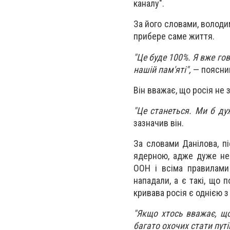
каналу".
За його словами, володи
прибере саме життя.
"Це буде 100%. Я вже гов
нашій пам'яті",
— пояснив
Він вважає, що росія не 
"Це станеться. Ми б дуж
зазначив він.
За словами Данілова, пі
ядерною, адже дуже не
ООН і всіма правилами 
нападали, а є такі, що 
кривава росія є однією з
"Якщо хтось вважає, що 
багато охочих стати пут