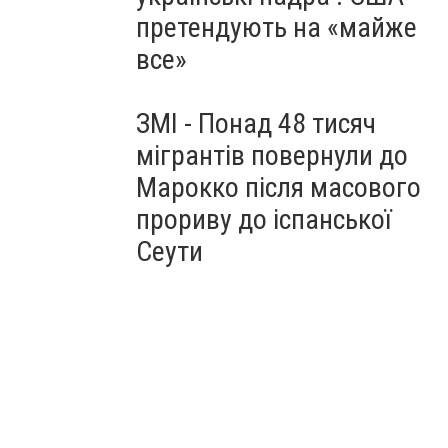
претендують на «майже
все»
ЗМІ - Понад 48 тисяч
мігрантів повернули до
Марокко після масового
прориву до іспанської
Сеути