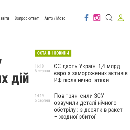
звіти
Вопрос-ответ
Авто / Мото
ОСТАННІ НОВИНИ
у
ЄС дасть Україні 1,4 млрд
16:18
5 серпня
євро з заморожених активів
х дій
РФ після нічної атаки
Повітряні сили ЗСУ
14:19
5 серпня
озвучили деталі нічного
обстрілу : з десятків ракет
– жодної збитої