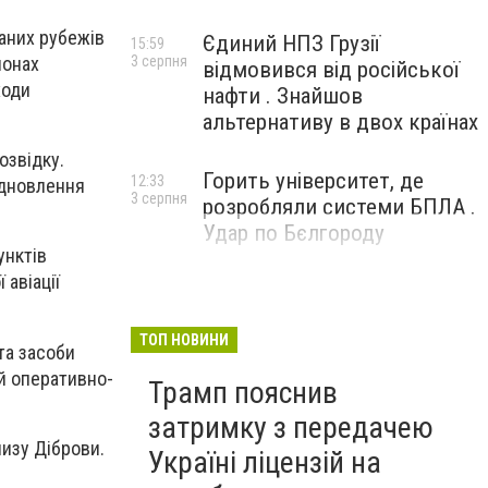
аних рубежів
Єдиний НПЗ Грузії
15:59
йонах
3 серпня
відмовився від російської
ходи
нафти . Знайшов
альтернативу в двох країнах
озвідку.
Горить університет, де
12:33
ідновлення
3 серпня
розробляли системи БПЛА .
Удар по Бєлгороду
унктів
 авіації
ТОП НОВИНИ
та засоби
ій оперативно-
Трамп пояснив
затримку з передачею
изу Діброви.
Україні ліцензій на