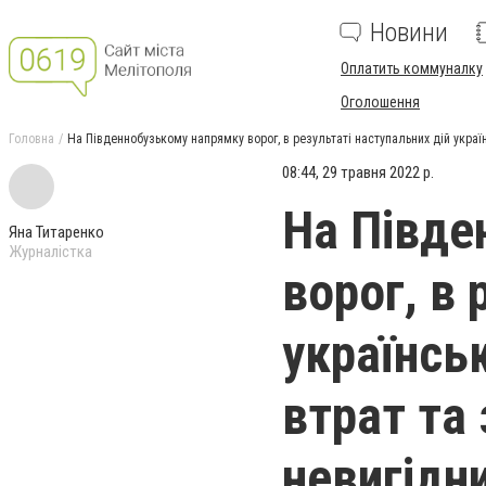
Новини
Оплатить коммуналку
Оголошення
Головна
На Південнобузькому напрямку ворог, в результаті наступальних дій україн
08:44, 29 травня 2022 р.
На Півде
Яна Титаренко
Журналістка
ворог, в 
українськ
втрат та
невигідн