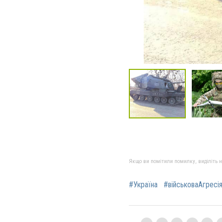
Якщо ви помітили помилку, виділіть нео
#Україна
#військоваАгресі