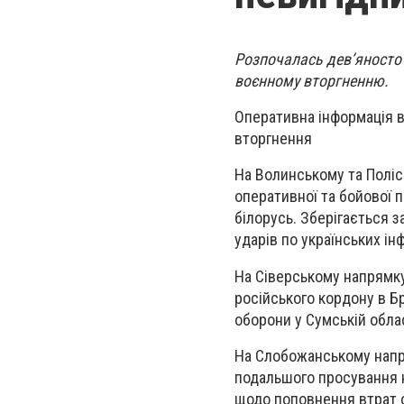
Розпочалась дев’яносто 
воєнному вторгненню.
Оперативна інформація в
вторгнення
На Волинському та Поліс
оперативної та бойової п
білорусь. Зберігається з
ударів по українських ін
На Сіверському напрямк
російського кордону в Бр
оборони у Сумській обла
На Слобожанському напр
подальшого просування н
щодо поповнення втрат о