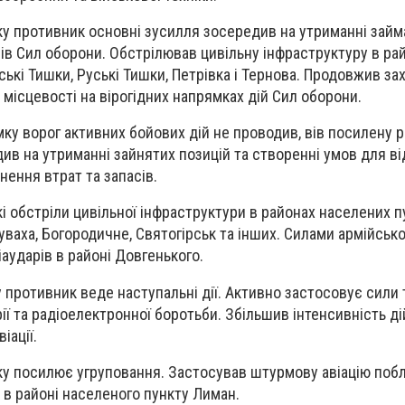
у противник основні зусилля зосередив на утриманні займ
лів Сил оборони. Обстрілював цивільну інфраструктуру в ра
ькі Тишки, Руські Тишки, Петрівка і Тернова. Продовжив за
 місцевості на вірогідних напрямках дій Сил оборони.
ку ворог активних бойових дій не проводив, вів посилену р
ив на утриманні зайнятих позицій та створенні умов для в
нення втрат та запасів.
і обстріли цивільної інфраструктури в районах населених п
ваха, Богородичне, Святогірськ та інших. Силами армійської
аударів в районі Довгенького.
противник веде наступальні дії. Активно застосовує сили 
рії та радіоелектронної боротьби. Збільшив інтенсивність д
іації.
у посилює угруповання. Застосував штурмову авіацію побл
 в районі населеного пункту Лиман.