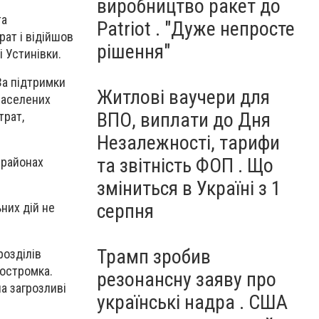
виробництво ракет до
та
Patriot . "Дуже непросте
рат і відійшов
рішення"
і Устинівки.
За підтримки
Житлові ваучери для
 населених
ВПО, виплати до Дня
трат,
Незалежності, тарифи
та звітність ФОП . Що
 районах
зміниться в Україні з 1
серпня
них дій не
Трамп зробив
розділів
Костромка.
резонансну заяву про
а загрозливі
українські надра . США