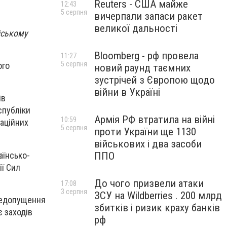
Reuters - США майже
12:43
5 серпня
вичерпали запаси ракет
великої дальності
йському
Bloomberg - рф провела
11:27
5 серпня
ого
новий раунд таємних
зустрічей з Європою щодо
війни в Україні
ів
спубліки
Армія РФ втратила на війні
10:59
іаційних
5 серпня
проти України ще 1130
військових і два засоби
аїнсько-
ППО
ії Сил
До чого призвели атаки
17:08
3 серпня
ЗСУ на Wildberries . 200 млрд
недопущення
збитків і ризик краху банків
 заходів
рф