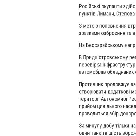
Російські окупанти здій
пунктів Лимани, Степова
З метою поповнення втра
зразками озброєння та ві
На Бессарабському напря
В Придністровському рег
перевірка інфраструктур
автомобілів обладнаних
Противник продовжує заз
створювати додаткові мо
території Автономної Ре
прийом цивільного насел
проводиться збір донорсь
За минулу добу тільки н
один танк та шість воро