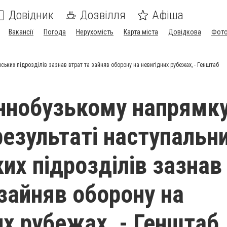
Довідник
Дозвілля
Афіша
Вакансії
Погода
Нерухомість
Карта міста
Довідкова
Фото
ських підрозділів зазнав втрат та зайняв оборону на невигідних рубежах, - Генштаб
ннобузькому напрямк
результаті наступальни
их підрозділів зазнав
 зайняв оборону на
их рубежах, - Генштаб