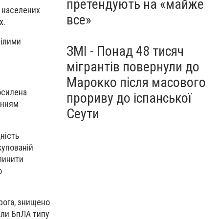
претендують на «майже
х населених
все»
х.
рілими
ЗМІ - Понад 48 тисяч
мігрантів повернули до
Марокко після масового
осилена
прориву до іспанської
анням
Сеути
ність
купованій
пинити
о
рога, знищено
или БпЛА типу