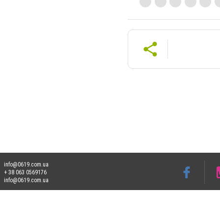
info@0619.com.ua
+ 38 063 0569176
info@0619.com.ua
Допускається цитування матеріалів без отримання попередньої згоди 0619.com.ua за
пошукових систем гіперпосилання на цитовані статті не нижче другого абзацу в тек
Матеріали з плашками "Новини компаній", "Промо", "Партнерський матеріал", "Партнер