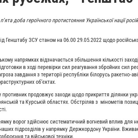
п’ята доба героїчного протистояння Української нації росі
ід Генштабу ЗСУ станом на 06.00 29.05.2022 щодо російськ
ькому напрямках відзначається збільшення кількості заход
ідготовки в ході перевірки сил реагування збройних сил ре
агроза завдання з території республіки білорусь ракетно-ав
фраструктурних об’єктах.
у противник продовжує заходи щодо прикриття ділянки укр
янській та Курській областях. Обстріляв з мінометів позиц
сті.
ямку ворог здійснює систематичний вогневий вплив для 
аших підрозділів у напрямку Держкордону України. Вживає
зброєння та військової техніки.