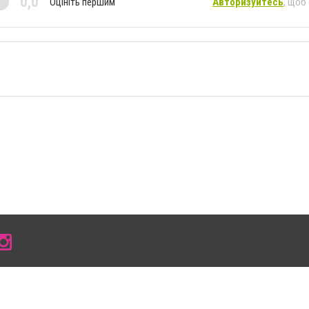
0,0
Оцініть першим
Авторизуйтесь
, щоб
 умови розміщення в тексті обов'язкового посилання на 0619.com.ua - Сайт міста Мел
сті або в якості джерела. Порушення виняткових прав переслідується Законом.
ський спецпроєкт", "Політичні новини", "Пресреліз", "PR", "Офіційно", "Політична рек