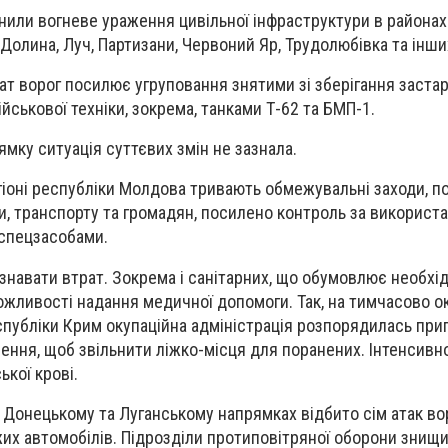
снили вогневе ураження цивільної інфраструктури в района
 Долина, Луч, Партизани, Червоний Яр, Трудолюбівка та інши
т ворог посилює угруповання знятими зі зберігання заста
йськової техніки, зокрема, танками Т-62 та БМП-1.
мку ситуація суттєвих змін не зазнала.
іоні республіки Молдова тривають обмежувальні заходи, п
и, транспорту та громадян, посилено контроль за використ
 спецзасобами.
навати втрат. Зокрема і санітарних, що обумовлює необхід
жливості надання медичної допомоги. Так, на тимчасово о
спубліки Крим окупаційна адміністрація розпорядилась при
ення, щоб звільнити ліжко-місця для поранених. Інтенсивн
кої крові.
а Донецькому та Луганському напрямках відбито сім атак во
жих автомобілів. Підрозділи протиповітряної оборони знищ