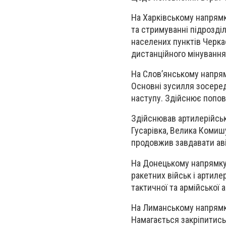
На Харківському напрямк
та стримуванні підрозді
населених пунктів Черкас
дистанційного мінування
На Слов’янському напрям
Основні зусилля зосеред
наступу. Здійснює попов
Здійснював артилерійськ
Гусарівка, Велика Комишу
продовжив завдавати аві
На Донецькому напрямку 
ракетних військ і артиле
тактичної та армійської ав
На Лиманському напрямк
Намагається закріпитись