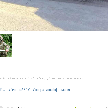
бхідний текст і натисніть Ctrl + Enter, щоб повідомити про це редакцію
яРФ
#ГенштабЗСУ
#оперативнаІнформація