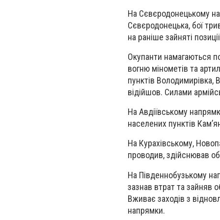
На Сєвєродонецькому напр
Сєвєродонецька, бої три
на раніше зайняті позиці
Окупанти намагаються п
вогню мінометів та артил
пунктів Володимирівка, В
відійшов. Силами армійсь
На Авдіївському напрямку
населених пунктів Кам’ян
На Курахівському, Новоп
проводив, здійснював обс
На Південнобузькому напр
зазнав втрат та зайняв 
Вживає заходів з віднов
напрямки.