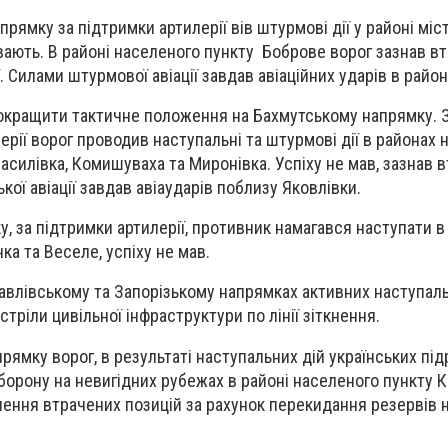
ямку за підтримки артилерії вів штурмові дії у районі міс
вають. В районі населеного пункту Боброве ворог зазнав вт
ї. Силами штурмової авіації завдав авіаційних ударів в район
окращити тактичне положення на Бахмутському напрямку. 
ерії ворог проводив наступальні та штурмові дії в районах
асилівка, Комишуваха та Миронівка. Успіху не мав, зазнав в
кої авіації завдав авіаударів поблизу Яковлівки.
, за підтримки артилерії, противник намагався наступати в
ка та Веселе, успіху не мав.
авлівському та Запорізькому напрямках активних наступаль
тріли цивільної інфраструктури по лінії зіткнення.
ямку ворог, в результаті наступальних дій українських під
оборону на невигідних рубежах в районі населеного пункту 
лення втрачених позицій за рахунок перекидання резервів н