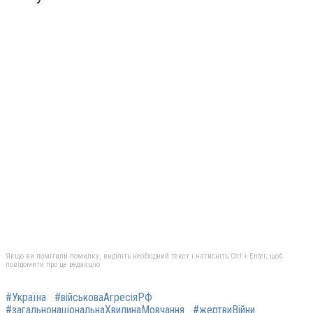
Якщо ви помітили помилку, виділіть необхідний текст і натисніть Ctrl + Enter, щоб
повідомити про це редакцію
#Україна
#військоваАгресіяРФ
#загальнонаціональнаХвилинаМовчання
#жертвиВійни