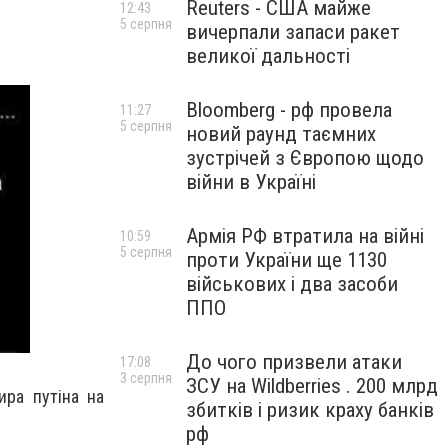
Reuters - США майже
12:43
5 серпня
вичерпали запаси ракет
великої дальності
Bloomberg - рф провела
11:27
5 серпня
новий раунд таємних
зустрічей з Європою щодо
війни в Україні
Армія РФ втратила на війні
10:59
5 серпня
проти України ще 1130
військових і два засоби
ППО
До чого призвели атаки
17:08
3 серпня
ЗСУ на Wildberries . 200 млрд
ира путіна на
збитків і ризик краху банків
рф