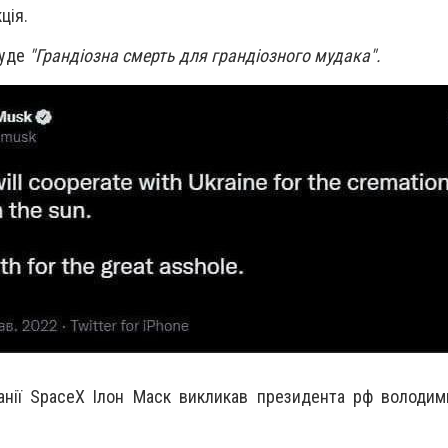
ція.
буде
"Грандіозна смерть для грандіозного мудака".
анії SpaceX Ілон Маск викликав президента рф володим