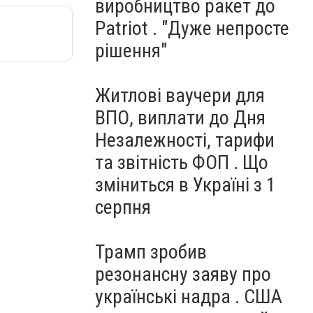
виробництво ракет до
Patriot . "Дуже непросте
рішення"
Житлові ваучери для
ВПО, виплати до Дня
Незалежності, тарифи
та звітність ФОП . Що
зміниться в Україні з 1
серпня
Трамп зробив
резонансну заяву про
українські надра . США