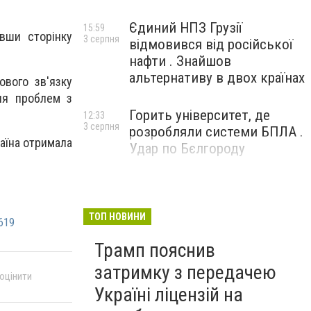
Єдиний НПЗ Грузії
15:59
увши сторінку
3 серпня
відмовився від російської
нафти . Знайшов
альтернативу в двох країнах
ового зв'язку
ння проблем з
Горить університет, де
12:33
3 серпня
розробляли системи БПЛА .
раїна отримала
Удар по Бєлгороду
ТОП НОВИНИ
619
Трамп пояснив
затримку з передачею
 оцінити
Україні ліцензій на