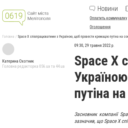
Новини
Оплатить коммуналку
Оголошення
Головна
Space X співпрацюватиме з Україною, щоб провести кремацію путіна на сон
09:30, 29 травня 2022 р.
Space X 
Катерина Охотник
Головна редакторка 056.ua та 44.ua
Україною
путіна на
Засновник компанії Spa
зазначив, що Space X сп