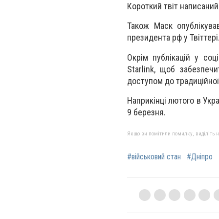
Короткий твіт написаний
Також Маск опублікував
президента рф у Твіттері
Окрім публікацій у соц
Starlink, щоб забезпеч
доступом до традиційної
Наприкінці лютого в Укра
9 березня.
Якщо ви помітили помилку, виділіть нео
#військовий стан
#Дніпро