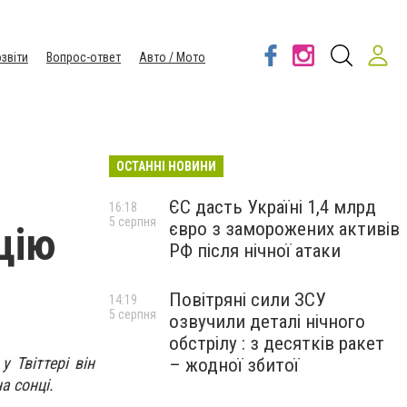
звіти
Вопрос-ответ
Авто / Мото
ОСТАННІ НОВИНИ
ЄС дасть Україні 1,4 млрд
16:18
5 серпня
євро з заморожених активів
цію
РФ після нічної атаки
Повітряні сили ЗСУ
14:19
5 серпня
озвучили деталі нічного
обстрілу : з десятків ракет
 Твіттері він
– жодної збитої
а сонці.