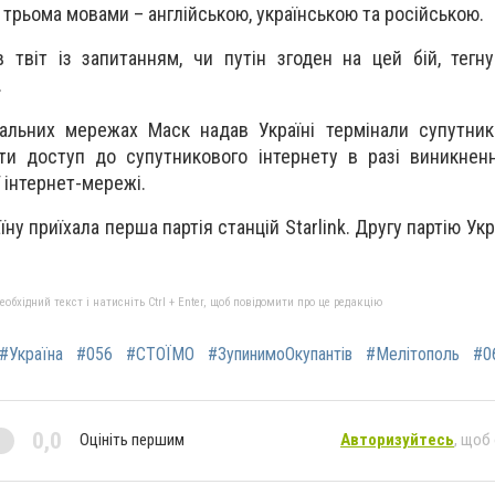
 трьома мовами – англійською, українською та російською.
 твіт із запитанням, чи путін згоден на цей бій, тегн
.
іальних мережах Маск надав Україні термінали супутник
ити доступ до супутникового інтернету в разі виникне
 інтернет-мережі.
їну приїхала перша партія станцій Starlink. Другу партію Ук
бхідний текст і натисніть Ctrl + Enter, щоб повідомити про це редакцію
#Україна
#056
#СТОЇМО
#ЗупинимоОкупантів
#Мелітополь
#0
0,0
Оцініть першим
Авторизуйтесь
, щоб