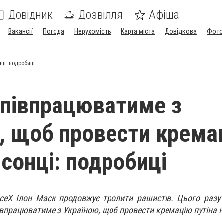
Довідник
Дозвілля
Афіша
Вакансії
Погода
Нерухомість
Карта міста
Довідкова
Фото
ці: подробиці
співпрацюватиме з
, щоб провести крема
 сонці: подробиці
ceX Ілон Маск продовжує тролити рашистів. Цього разу у
івпрацюватиме з Україною, щоб провести кремацію путіна н