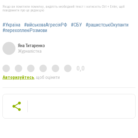
Якщо ви помітили помилку, виділіть необхідний текст і натисніть Ctrl + Enter, щоб
повідомити про це редакцію
#Україна
#військоваАгресіяРФ
#СБУ
#рашистськіОкупанти
#перехопленіРозмови
Яна Титаренко
Журналістка
0,0
Авторизуйтесь
, щоб оцінити