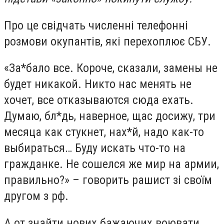
Про це свідчать численні телефонні
розмови окупантів, які перехоплює СБУ.
«За*бало все. Короче, сказали, замены не
будет никакой. Никто нас менять не
хочет, все отказываются сюда ехать.
Думаю, бл*дь, наверное, щас досижу, три
месяца как стукнет, нах*й, надо как-то
выбираться… Буду искать что-то на
гражданке. Не сошелся же мир на армии,
правильно?» – говорить рашист зі своїм
другом з рф.
А от знайти нових бажаючих воювати