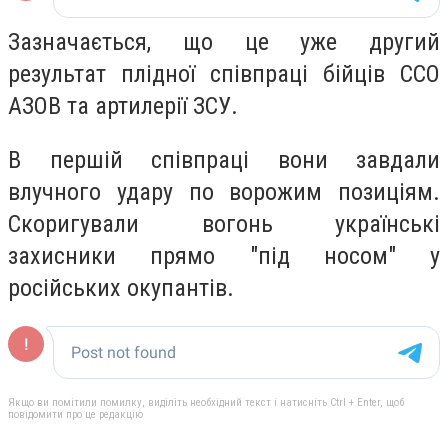
Зазначається, що це уже другий
результат плідної співпраці бійців ССО
АЗОВ та артилерії ЗСУ.
В першій співпраці вони завдали
влучного удару по ворожим позиціям.
Скоригували вогонь українські
захисники прямо "під носом" у
російських окупантів.
Якщо ви помітили помилку, виділіть необхідний текст і натисніть Ctrl + Enter, щоб
повідомити про це редакцію