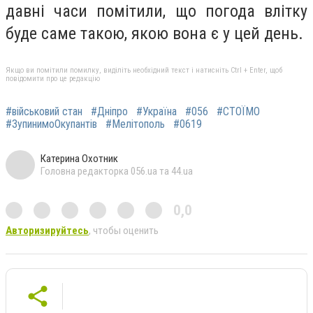
давні часи помітили, що погода влітку
буде саме такою, якою вона є у цей день.
Якщо ви помітили помилку, виділіть необхідний текст і натисніть Ctrl + Enter, щоб
повідомити про це редакцію
#військовий стан
#Дніпро
#Україна
#056
#СТОЇМО
#ЗупинимоОкупантів
#Мелітополь
#0619
Катерина Охотник
Головна редакторка 056.ua та 44.ua
0,0
Авторизируйтесь
, чтобы оценить