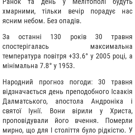
Ранок та день у Мелітополі будуть
хмарними, тільки вечір порадує нас
ясним небом. Без опадів.
За останні 130 років 30 травня
спостерігалась максимальна
температура повітря +33.6° у 2005 році, а
мінімальна 7.8° у 1953.
Народний прогноз погоди: 30 травня
відзначається день преподобного Ісаакія
Далматського, апостола Андроніка і
святої Іунії. Вони вірили у Христа,
проповідували його вчення. Померли
мирно, що для І століття було рідкістю. У