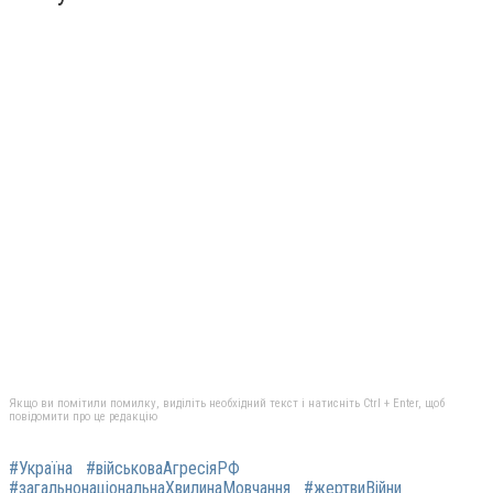
Якщо ви помітили помилку, виділіть необхідний текст і натисніть Ctrl + Enter, щоб
повідомити про це редакцію
#Україна
#військоваАгресіяРФ
#загальнонаціональнаХвилинаМовчання
#жертвиВійни