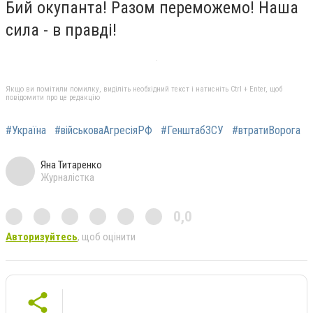
Бий окупанта! Разом переможемо! Наша
сила - в правді!
Якщо ви помітили помилку, виділіть необхідний текст і натисніть Ctrl + Enter, щоб
повідомити про це редакцію
#Україна
#військоваАгресіяРФ
#ГенштабЗСУ
#втратиВорога
Яна Титаренко
Журналістка
0,0
Авторизуйтесь
, щоб оцінити