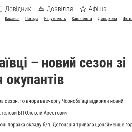
Довідник
Дозвілля
Афіша
Вакансії
Погода
Нерухомість
Карта міста
Довідкова
Фото
ївці – новий сезон зі
 окупантів
а сезон, то вчора ввечері у Чорнобаївці відкрили новий.
 голови ВП Олексій Арестович.
зоні поразка складу б/п. Детонація тривала щонайменше год