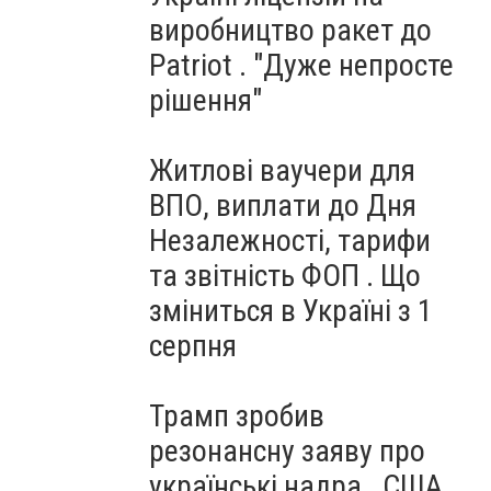
виробництво ракет до
Patriot . "Дуже непросте
рішення"
Житлові ваучери для
ВПО, виплати до Дня
Незалежності, тарифи
та звітність ФОП . Що
зміниться в Україні з 1
серпня
Трамп зробив
резонансну заяву про
українські надра . США