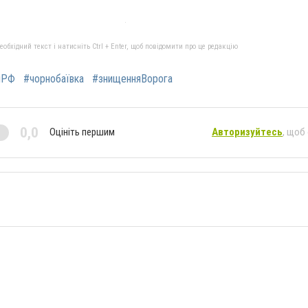
бхідний текст і натисніть Ctrl + Enter, щоб повідомити про це редакцію
яРФ
#чорнобаївка
#знищенняВорога
0,0
Оцініть першим
Авторизуйтесь
, щоб