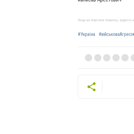
Якщо ви помітили помилку, виділіть нео
#Україна
#військоваАгресі