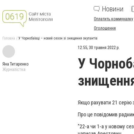
Новини
Оплатить коммуналку
Оголошення
Головна
У Чорнобаївці – новий сезон зі знищення окупантів
12:55, 30 травня 2022 р.
У Чорноба
Яна Титаренко
Журналістка
знищення
Якщо рахувати 21 серію з
Про це повідомив радник
"22-а чи 1-а у новому се
написав Арестович