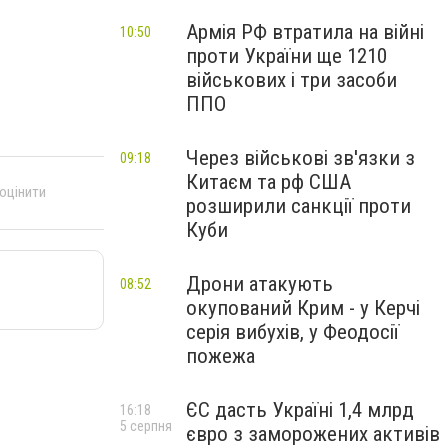
Армія РФ втратила на війні
10:50
проти України ще 1210
військових і три засоби
ППО
Через військові зв'язки з
09:18
Китаєм та рф США
 оцінити
розширили санкції проти
Куби
Дрони атакують
08:52
окупований Крим - у Керчі
серія вибухів, у Феодосії
пожежа
ЄС дасть Україні 1,4 млрд
16:18
5 серпня
євро з заморожених активів