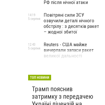
РФ після нічної атаки
Повітряні сили ЗСУ
14:19
5 серпня
озвучили деталі нічного
обстрілу : з десятків ракет
– жодної збитої
Reuters - США майже
12:43
5 серпня
вичерпали запаси ракет
великої дальності
ТОП НОВИНИ
Трамп пояснив
затримку з передачею
Україні ліцензій на