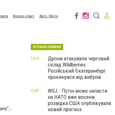
звіти
Вопрос-ответ
Авто / Мото
ОСТАННІ НОВИНИ
Дрони атакували черговий
14:13
склад Wildberries .
Російський Єкатеринбург
прокинувся від вибухів
WSJ - Путін може напасти
12:47
на НАТО вже восени:
розвідка США опублікувала
ину", -
новий прогноз