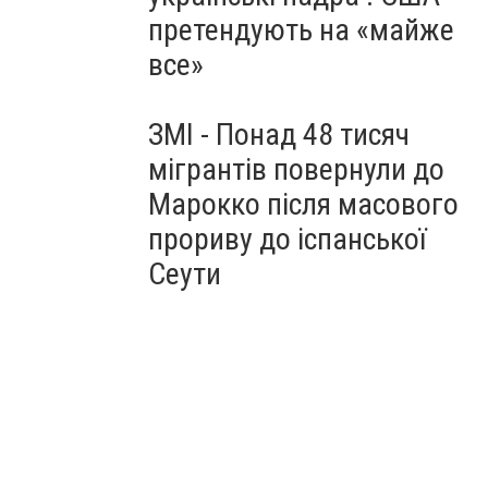
претендують на «майже
все»
ЗМІ - Понад 48 тисяч
мігрантів повернули до
Марокко після масового
прориву до іспанської
Сеути