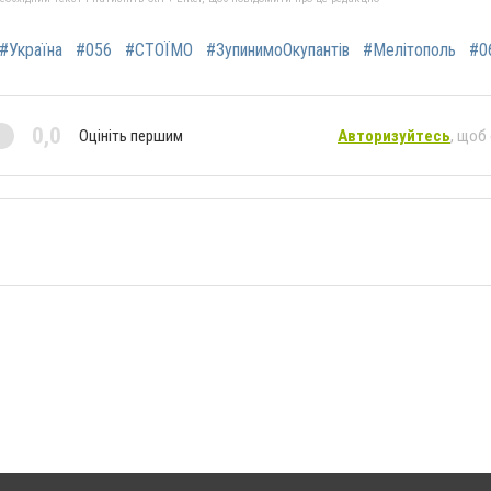
#Україна
#056
#СТОЇМО
#ЗупинимоОкупантів
#Мелітополь
#0
0,0
Оцініть першим
Авторизуйтесь
, щоб