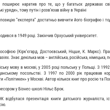
н поширює наратив про те, що у багатьох державах сві
 уряди», тому путін і розв’язав війну в Україні
позицію "експерта" достатньо вивчити його біографію і то
одився в 1949 році. Закінчив Орхуський університет.
лософією (Кірк'єгард, Достоєвський, Ніцше, К. Маркс). Пр
зіях. Знає декілька мов – англійська, російська, німецька, 
йську мову в москві, у 2005 році польську у Польщі. З 199
 данському посольстві. З 1997 по 2000 рік працював к
ти «Політикен» у Москві. Автор кількох книг про росію та По
есором у Бізнес-школі Нільс Брок.
К відбулася презентація книги датського журналіста, і
сію.