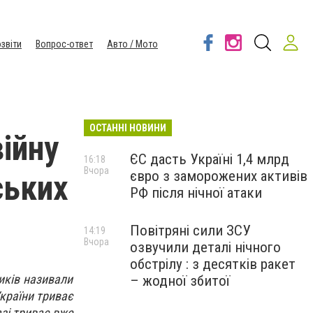
звіти
Вопрос-ответ
Авто / Мото
ОСТАННІ НОВИНИ
ійну
ЄС дасть Україні 1,4 млрд
16:18
Вчора
євро з заморожених активів
ських
РФ після нічної атаки
Повітряні сили ЗСУ
14:19
Вчора
озвучили деталі нічного
обстрілу : з десятків ракет
тиків називали
– жодної збитої
України триває
зі триває вже