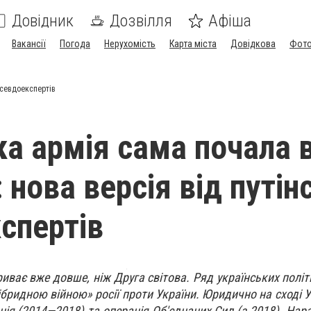
Довідник
Дозвілля
Афіша
Вакансії
Погода
Нерухомість
Карта міста
Довідкова
Фото
псевдоекспертів
ка армія сама почала в
 нова версія від путін
спертів
триває вже довше, ніж Друга світова. Ряд українських полі
гібридною війною» росії проти України. Юридично на сході 
ія (2014—2018) та операція Об'єднаних Сил (з 2018). Нара