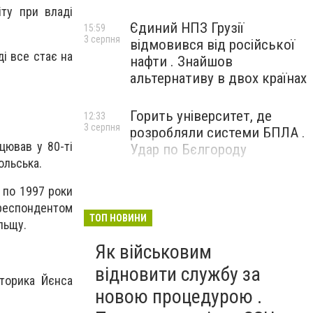
ту при владі
Єдиний НПЗ Грузії
15:59
3 серпня
відмовився від російської
ді все стає на
нафти . Знайшов
альтернативу в двох країнах
Горить університет, де
12:33
3 серпня
розробляли системи БПЛА .
ацював у 80-ті
Удар по Бєлгороду
польська.
2 по 1997 роки
ореспондентом
ТОП НОВИНИ
льщу.
Як військовим
відновити службу за
сторика Йєнса
новою процедурою .