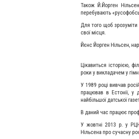
Також Й.Йорген Нільсе
перебувають «русофобські
Для того щоб зрозуміти 
свої місця.
Йєнс Йорген Нільсен, нар
Цікавиться історією, фі
роки у викладачем у гімна
У 1989 році вивчав росі
працював в Естонії, у
найбільшої датської газе
В даний час працює проф
У жовтні 2013 р. у РЦН
Нільсена про сучасну ро