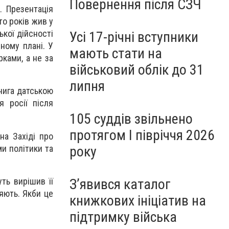
Повернення після СЗЧ
. Презентація
то років жив у
ької дійсності
Усі 17-річні вступники
ному плані. У
мають стати на
ками, а не за
військовий облік до 31
липня
книга датською
 росії після
105 суддів звільнено
протягом I півріччя 2026
на Західі про
и політики та
року
ть вирішив її
З’явився каталог
яють. Якби це
книжкових ініціатив на
підтримку війська