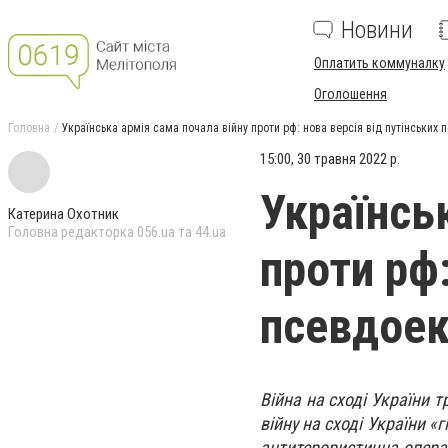
Новини
Оплатить коммуналку
Оголошення
Головна
Українська армія сама почала війну проти рф: нова версія від путінських 
15:00, 30 травня 2022 р.
Українсь
Катерина Охотник
Головна редакторка 056.ua та 44.ua
проти рф:
псевдоек
Війна на сході України 
війну на сході України «
антитерористична операц