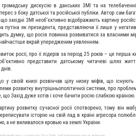
 громадську дискусію в данських ЗМІ та на телебаченні
ерес з боку датської та російської публіки. Автор сам бага
, що західні ЗМІ необ'єктивно відображають картину російс
а путіна як президента, представляючи її лише у негатив
дить думку, що росія повинна розвиватися за власними мір
і найчастіше вкрай упередженим уявленням.
иток росії, про її лідерів за період 25 років – це перша 
б'єктивно представити датському читачеві шлях життя
днів.
о у своїй книзі розвінчав цілу низку міфів, що існують 
леми розвитку внутрішньополітичної системи, про проблем
е, що Захід дуже хотів і хоче бачити росію слабкою країною.
ртину розвитку сучасної росії спотворено, тому він мабу
ереписувати історію на свій лад в країні агресора полюбл
, а не виливалося кровью на землі України.
бхідний текст і натисніть Ctrl + Enter, щоб повідомити про це редакцію