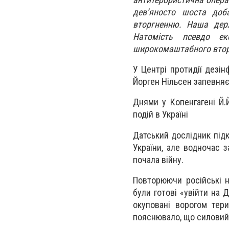
дев’яносто шоста доба
вторгненню. Наша дер
Натомість псевдо е
широкомаштабного вто
У Центрі протидії дезі
Йорген Нільсен запевняє,
Днями у Копенгагені Й.
подій в Україні
Датський дослідник під
України, але водночас 
почала війну.
Повторюючи російські н
були готові «увійти на 
окуповані ворогом тери
пояснювало, що силовий