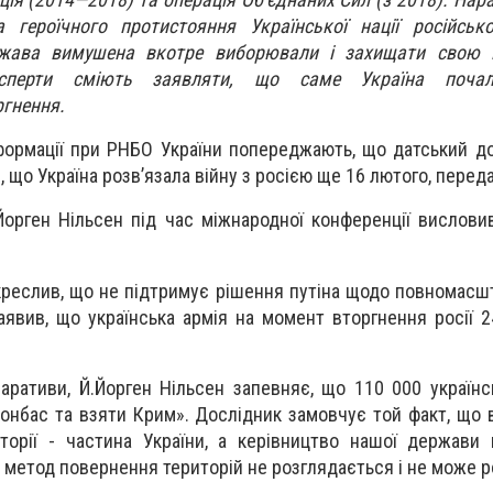
 героїчного протистояння Української нації російськ
жава вимушена вкотре виборювали і захищати свою н
ксперти сміють заявляти, що саме Україна поча
ргнення.
нформації при РНБО України попереджають, що датський д
 що Україна розв’язала війну з росією ще 16 лютого, перед
Йорген Нільсен під час міжнародної конференції вислов
креслив, що не підтримує рішення путіна щодо повномасшт
заявив, що українська армія на момент вторгнення росії 
аративи, Й.Йорген Нільсен запевняє, що 110 000 українс
Донбас та взяти Крим». Дослідник замовчує той факт, що 
торії - частина України, а керівництво нашої держави
 метод повернення територій не розглядається і не може 