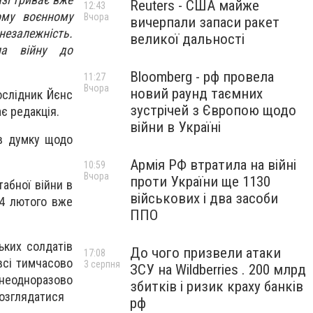
Reuters - США майже
12:43
ому воєнному
Вчора
вичерпали запаси ракет
езалежність.
великої дальності
ла війну до
Bloomberg - рф провела
11:27
Вчора
новий раунд таємних
ослідник Йєнс
зустрічей з Європою щодо
ає редакція.
війни в Україні
ив думку щодо
Армія РФ втратила на війні
10:59
Вчора
проти України ще 1130
абної війни в
військових і два засоби
24 лютого вже
ППО
ьких солдатів
До чого призвели атаки
17:08
всі тимчасово
3 серпня
ЗСУ на Wildberries . 200 млрд
 неодноразово
збитків і ризик краху банків
розглядатися
рф