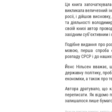
Ця книга започаткувала
викликала величезний інт
росії, і дійшов висновку
та діяльності володимир
своїй книзі автор прово
західним суб'єктивним 
Подібне видання про розв
мовою, перша спроба о
розпаду СРСР і до наших 
Йєнс Нільсен вважає, щ
державну політику, проб
економіки, а також про т
Автора дратувало, що ка
переписати. Як відомо п
залишалося лише бумагою
Якщо ви помітили помилку, виділіть нео