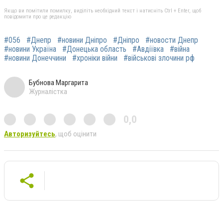
Якщо ви помітили помилку, виділіть необхідний текст і натисніть Ctrl + Enter, щоб
повідомити про це редакцію
#056
#Днепр
#новини Дніпро
#Дніпро
#новости Днепр
#новини Україна
#Донецька область
#Авдіївка
#війна
#новини Донеччини
#хроніки війни
#військові злочини рф
Бубнова Маргарита
Журналістка
0,0
Авторизуйтесь
, щоб оцінити