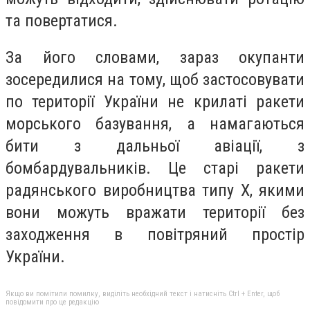
та повертатися.
За його словами, зараз окупанти
зосередилися на тому, щоб застосовувати
по території України не крилаті ракети
морського базування, а намагаються
бити з дальньої авіації, з
бомбардувальників. Це старі ракети
радянського виробництва типу X, якими
вони можуть вражати території без
заходження в повітряний простір
України.
Якщо ви помітили помилку, виділіть необхідний текст і натисніть Ctrl + Enter, щоб
повідомити про це редакцію