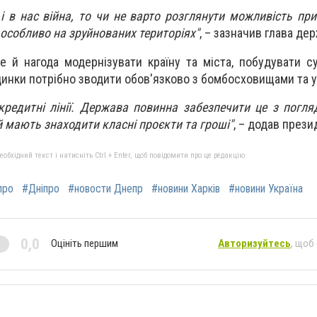
і в нас війна, то чи не варто розглянути можливість при
 особливо на зруйнованих територіях"
, – зазначив глава де
е й нагода модернізувати країну та міста, побудувати с
инки потрібно зводити обов'язково з бомбосховищами та 
редитні лінії. Держава повинна забезпечити це з погляд
ей мають знаходити класні проєкти та гроші"
, – додав прези
бхідний текст і натисніть Ctrl + Enter, щоб повідомити про це редакцію
про
#Дніпро
#новости Днепр
#новини Харків
#новини Україна
0,0
Оцініть першим
Авторизуйтесь
, щоб