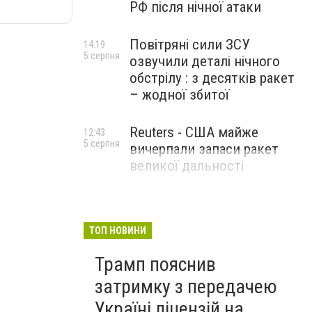
РФ після нічної атаки
Повітряні сили ЗСУ
14:19
5 серпня
озвучили деталі нічного
обстрілу : з десятків ракет
– жодної збитої
Reuters - США майже
12:43
5 серпня
вичерпали запаси ракет
великої дальності
ТОП НОВИНИ
Трамп пояснив
затримку з передачею
Україні ліцензій на