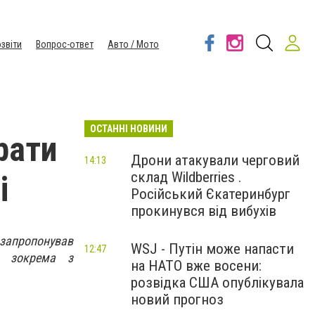
звіти
Вопрос-ответ
Авто / Мото
ОСТАННІ НОВИНИ
рати
Дрони атакували черговий
14:13
склад Wildberries .
і
Російський Єкатеринбург
прокинувся від вибухів
и запропонував
WSJ - Путін може напасти
12:47
в, зокрема з
на НАТО вже восени:
розвідка США опублікувала
новий прогноз