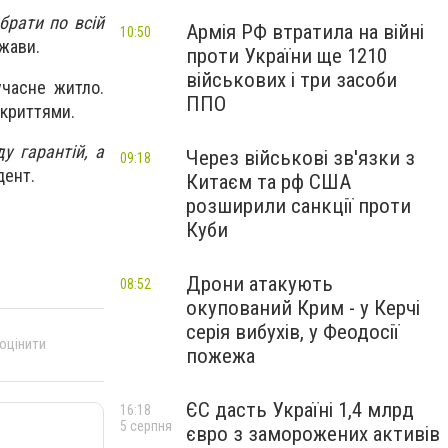
брати по всій
Армія РФ втратила на війні
10:50
ржави.
проти України ще 1210
військових і три засоби
учасне житло.
ППО
укриттями.
у гарантій, а
Через військові зв'язки з
09:18
дент.
Китаєм та рф США
розширили санкції проти
Куби
Дрони атакують
08:52
окупований Крим - у Керчі
серія вибухів, у Феодосії
 оцінити
пожежа
ЄС дасть Україні 1,4 млрд
16:18
5 серпня
євро з заморожених активів