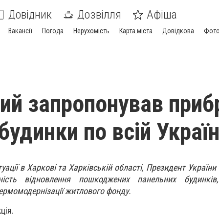
Довідник
Дозвілля
Афіша
Вакансії
Погода
Нерухомість
Карта міста
Довідкова
Фото
ий запропонував приб
будинки по всій Україн
уації в Харкові та Харківській області, Президент Україн
ьність відновлення пошкоджених панельних будинкі
ермомодернізації житлового фонду.
ція.