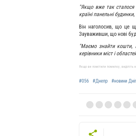
"Якщо вже так сталося 
країні панельні будинки,
Він наголосив, що це щ
Зауваживши, що нові буд
"Маємо знайти кошти, к
керівники міст і област
Якщо ви помітили помилку, виділіть нео
#056
#Днепр
#новини Дні