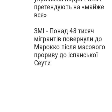
претендують на «майже
все»
ЗМІ - Понад 48 тисяч
мігрантів повернули до
Марокко після масового
прориву до іспанської
Сеути