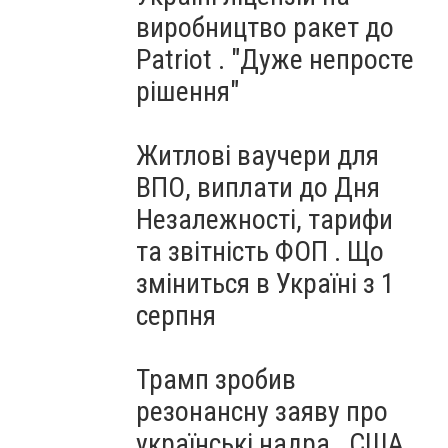
виробництво ракет до
Patriot . "Дуже непросте
рішення"
Житлові ваучери для
ВПО, виплати до Дня
Незалежності, тарифи
та звітність ФОП . Що
зміниться в Україні з 1
серпня
Трамп зробив
резонансну заяву про
українські надра . США