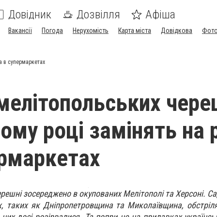
Довідник
Дозвілля
Афіша
Вакансії
Погода
Нерухомість
Карта міста
Довідкова
Фото
та в супермаркетах
 мелітопольських чере
ьому році замінять на 
ермаркетах
ешні зосереджено в окупованих Мелітополі та Херсоні. Са
х, таких як Дніпропетровщина та Миколаївщина, обстріл
з них досі розірвалися. Та попри це на прилавках українс