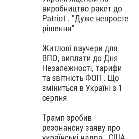
виробництво ракет до
Patriot . "Дуже непросте
рішення"
Житлові ваучери для
ВПО, виплати до Дня
Незалежності, тарифи
та звітність ФОП . Що
зміниться в Україні з 1
серпня
Трамп зробив
резонансну заяву про
українські надра . США