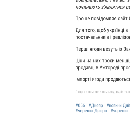
починають з'являтися ра
Про це повідомляє сайт 
Для того, щоб українці 
постачальників і реалізо
Перші ягоди везуть із За
Ціни на них трохи менші,
продавці в Ужгороді прос
Імпорті ягоди продаються 
Якщо ви помітили помилку, виділіть нео
#056
#Днепр
#новини Дні
#черешні Дніпро
#черешні 