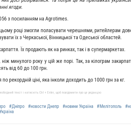
нні ягоди.
056 з посиланням на Аgrotimes.
в цьому році змогли поласувати черешнями, ритейлерам дов
вувати їх з Черкаської, Вінницької та Одеської областей.
карпаття. Їх продають як на ринках, так і в супермаркетах.
 ніж минулого року у цій же порі. Так, за кілограм закарпа
ять від 60 до 100 грн.
по рекордній ціні, яка інколи доходить до 1000 грн за кг.
бхідний текст і натисніть Ctrl + Enter, щоб повідомити про це редакцію
про
#Дніпро
#новости Днепр
#новини Україна
#Мелітополь
#н
Україна