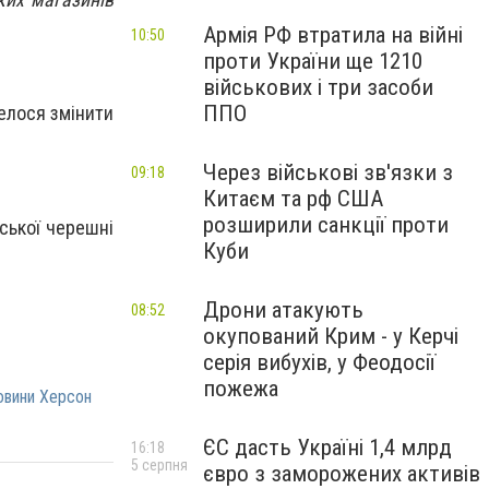
Армія РФ втратила на війні
10:50
проти України ще 1210
військових і три засоби
ППО
елося змінити
Через військові зв'язки з
09:18
Китаєм та рф США
розширили санкції проти
тської черешні
Куби
Дрони атакують
08:52
окупований Крим - у Керчі
серія вибухів, у Феодосії
пожежа
овини Херсон
ЄС дасть Україні 1,4 млрд
16:18
5 серпня
євро з заморожених активів