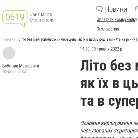
Новини
Оплатить коммуналку
Оголошення
Головна
Літо без мелітопольських черешень: як їх в цьому році замінять на ринку 
19:30, 30 травня 2022 р.
Літо без
Бубнова Маргарита
Журналістка
як їх в ц
та в суп
Основне вирощування чер
неокупованих територія
боєприпасами, і не всі 