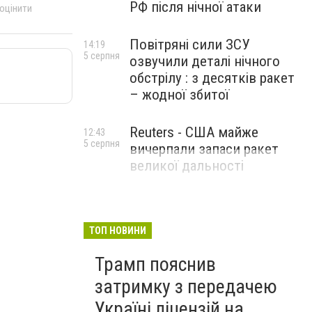
РФ після нічної атаки
 оцінити
Повітряні сили ЗСУ
14:19
5 серпня
озвучили деталі нічного
обстрілу : з десятків ракет
– жодної збитої
Reuters - США майже
12:43
5 серпня
вичерпали запаси ракет
великої дальності
ТОП НОВИНИ
Трамп пояснив
затримку з передачею
Україні ліцензій на