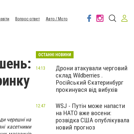
звіти
Вопрос-ответ
Авто / Мото
ОСТАННІ НОВИНИ
шень:
Дрони атакували черговий
14:13
склад Wildberries .
ринку
Російський Єкатеринбург
прокинувся від вибухів
WSJ - Путін може напасти
12:47
на НАТО вже восени:
ди черешні на
розвідка США опублікувала
яні касетними
новий прогноз
ьких магазинів