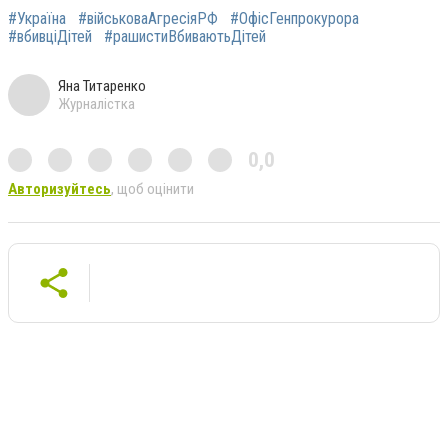
#Україна
#військоваАгресіяРФ
#ОфісГенпрокурора
#вбивціДітей
#рашистиВбиваютьДітей
Яна Титаренко
Журналістка
0,0
Авторизуйтесь
, щоб оцінити