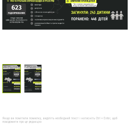
Якщо ви помітили помилку, виділіть необхідний текст і натисніть Ctrl + Enter, щоб
повідомити про це редакцію