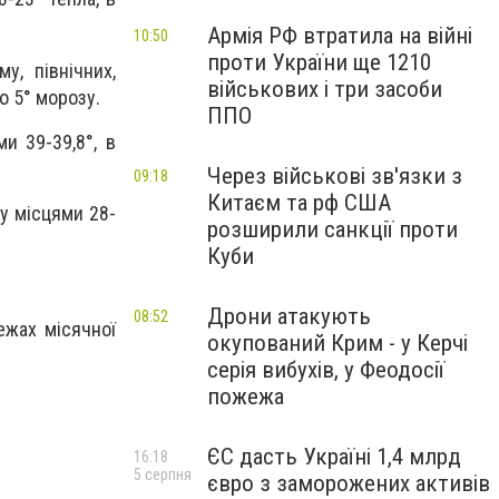
Армія РФ втратила на війні
10:50
проти України ще 1210
у, північних,
військових і три засоби
о 5° морозу.
ППО
и 39-39,8°, в
Через військові зв'язки з
09:18
Китаєм та рф США
му місцями 28-
розширили санкції проти
Куби
Дрони атакують
08:52
ежах місячної
окупований Крим - у Керчі
серія вибухів, у Феодосії
пожежа
ЄС дасть Україні 1,4 млрд
16:18
5 серпня
євро з заморожених активів