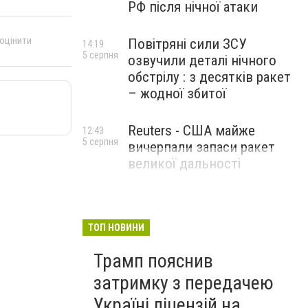
РФ після нічної атаки
 оцінити
Повітряні сили ЗСУ
14:19
5 серпня
озвучили деталі нічного
обстрілу : з десятків ракет
– жодної збитої
Reuters - США майже
12:43
5 серпня
вичерпали запаси ракет
великої дальності
ТОП НОВИНИ
Трамп пояснив
затримку з передачею
Україні ліцензій на