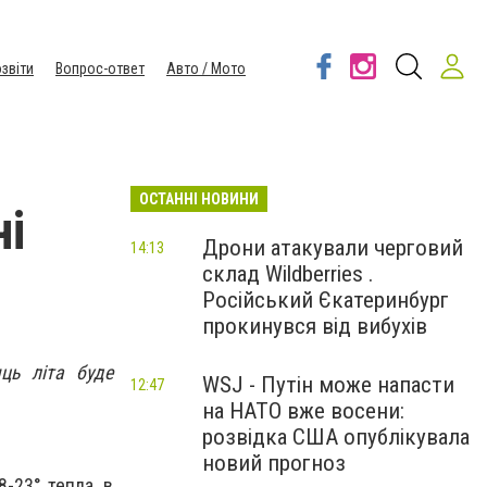
звіти
Вопрос-ответ
Авто / Мото
ОСТАННІ НОВИНИ
ні
Дрони атакували черговий
14:13
склад Wildberries .
Російський Єкатеринбург
прокинувся від вибухів
ць літа буде
WSJ - Путін може напасти
12:47
на НАТО вже восени:
розвідка США опублікувала
новий прогноз
-23° тепла, в