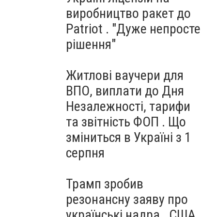
виробництво ракет до
Patriot . "Дуже непросте
рішення"
Житлові ваучери для
ВПО, виплати до Дня
Незалежності, тарифи
та звітність ФОП . Що
зміниться в Україні з 1
серпня
Трамп зробив
резонансну заяву про
українські надра . США