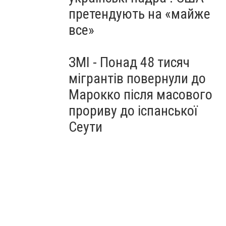
претендують на «майже
все»
ЗМІ - Понад 48 тисяч
мігрантів повернули до
Марокко після масового
прориву до іспанської
Сеути