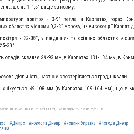
тепла, що на 1-1,5° вище за норму.
ператури повітря - 0-9° тепла, в Карпатах, горах Крим
дних областях місцями 0,3-3° морозу, на високогір′ї Карпат д
овітря - 32-38°, у південних та східних областях місцям
25-33°.
ть опадів складає 39-93 мм, в Карпатах 101-184 мм, в Кри
розова діяльність, частіше спостерігаються град, шквали.
ів очікується 49-108 мм (в Карпатах 109-164 мм), що в м
бхідний текст і натисніть Ctrl + Enter, щоб повідомити про це редакцію
про
#Дніпро
#новости Днепр
#новини Україна
#погода Днепр
раїна