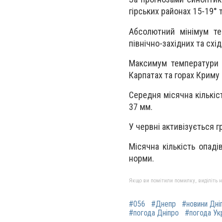
гірських районах 15-19° 
Абсолютний мінімум тем
північно-західних та схі
Максимум температури п
Карпатах та горах Криму 
Середня місячна кількіс
37 мм.
У червні активізується г
Місячна кількість опад
норми.
Якщо ви помітили помилку, виділіть нео
#056
#Днепр
#новини Дні
#погода Дніпро
#погода Ук