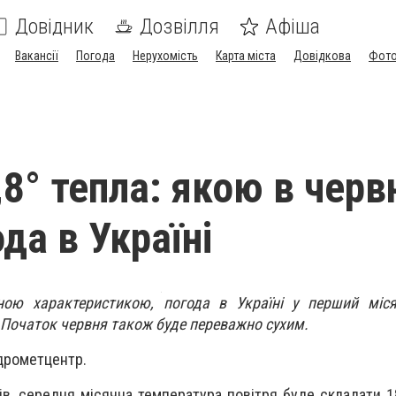
Довідник
Дозвілля
Афіша
Вакансії
Погода
Нерухомість
Карта міста
Довідкова
Фото
8° тепла: якою в черв
да в Україні
ою характеристикою, погода в Україні у перший міся
 Початок червня також буде переважно сухим.
дрометцентр.
в, середня місячна температура повітря буде складати 18