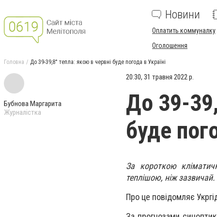
Новини
Оплатить коммуналку
Оголошення
Головна
До 39-39,8° тепла: якою в червні буде погода в Україні
20:30, 31 травня 2022 р.
До 39-39,
Бубнова Маргарита
Журналістка
буде пого
За короткою кліматичн
теплішою, ніж зазвичай.
Про це повідомляє Укргі
За прогнозами синоптикі