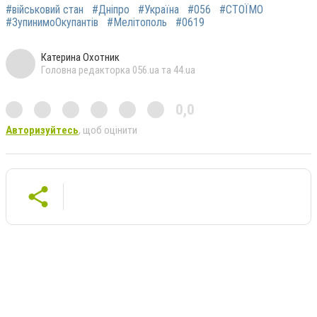
#військовий стан
#Дніпро
#Україна
#056
#СТОЇМО
#ЗупинимоОкупантів
#Мелітополь
#0619
Катерина Охотник
Головна редакторка 056.ua та 44.ua
0,0
Авторизуйтесь
, щоб оцінити