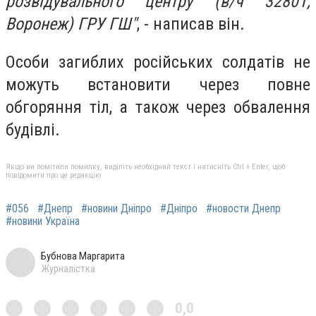
розвідувального центру (в/ч 32801,
Воронеж) ГРУ ГШ"
, - написав він.
Особи загиблих російських солдатів не
можуть встановити через повне
обгоряння тіл, а також через обвалення
будівлі.
Якщо ви помітили помилку, виділіть необхідний текст і натисніть Ctrl + Enter, щоб
повідомити про це редакцію
#056
#Днепр
#новини Дніпро
#Дніпро
#новости Днепр
#новини Україна
Бубнова Маргарита
Журналістка
0,0