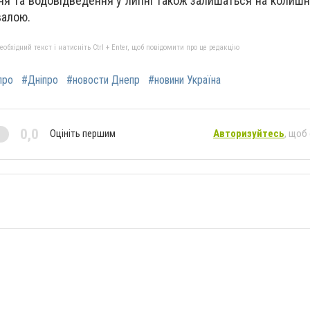
я та водовідведення у липні також залишаться на колишнь
валою.
бхідний текст і натисніть Ctrl + Enter, щоб повідомити про це редакцію
про
#Дніпро
#новости Днепр
#новини Україна
0,0
Оцініть першим
Авторизуйтесь
, щоб