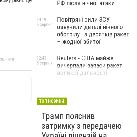
ому рівні. Це
РФ після нічної атаки
Повітряні сили ЗСУ
14:19
5 серпня
озвучили деталі нічного
обстрілу : з десятків ракет
– жодної збитої
Reuters - США майже
12:43
 оцінити
5 серпня
вичерпали запаси ракет
великої дальності
ТОП НОВИНИ
Трамп пояснив
затримку з передачею
Україні ліцензій на