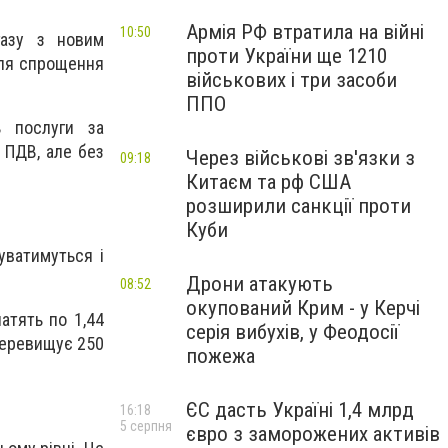
Армія РФ втратила на війні
10:50
газу з новим
проти України ще 1210
для спрощення
військових і три засоби
ППО
ь послуги за
з ПДВ, але без
Через військові зв'язки з
09:18
Китаєм та рф США
розширили санкції проти
Куби
уватимуться і
Дрони атакують
08:52
окупований Крим - у Керчі
атять по 1,44
серія вибухів, у Феодосії
 перевищує 250
пожежа
ЄС дасть Україні 1,4 млрд
16:18
5 серпня
євро з заморожених активів