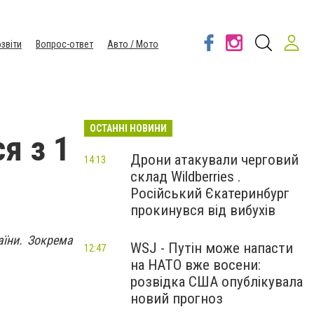
звіти
Вопрос-ответ
Авто / Мото
ОСТАННІ НОВИНИ
я з 1
Дрони атакували черговий
14:13
склад Wildberries .
Російський Єкатеринбург
прокинувся від вибухів
аїни. Зокрема
WSJ - Путін може напасти
12:47
на НАТО вже восени:
розвідка США опублікувала
новий прогноз