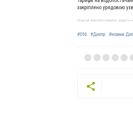
Тарифи на водопостачанн
закріплено урядовою ух
Якщо ви помітили помилку, виділіть нео
#056
#Днепр
#новини Дні