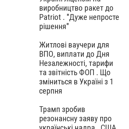
виробництво ракет до
Patriot . "Дуже непросте
рішення"
Житлові ваучери для
ВПО, виплати до Дня
Незалежності, тарифи
та звітність ФОП . Що
зміниться в Україні з 1
серпня
Трамп зробив
резонансну заяву про
українські надра . США