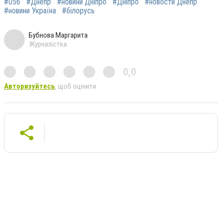
#056
#Днепр
#новини Дніпро
#Дніпро
#новости Днепр
#новини Україна
#білорусь
Бубнова Маргарита
Журналістка
0,0
Авторизуйтесь
, щоб оцінити