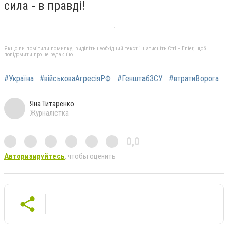
сила - в правді!
Якщо ви помітили помилку, виділіть необхідний текст і натисніть Ctrl + Enter, щоб
повідомити про це редакцію
#Україна
#військоваАгресіяРФ
#ГенштабЗСУ
#втратиВорога
Яна Титаренко
Журналістка
0,0
Авторизируйтесь
, чтобы оценить