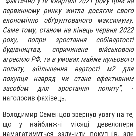
“Фактично у IV кварталі 2021 року ціни на
первинному ринку житла досягли свого
економічно обґрунтованого максимуму.
Саме тому, станом на кінець червня 2022
року, попри зростання собівартості
будівництва, спричинене військовою
агресією РФ, та в умовах майже нульового
попиту, збільшення вартості м2 для
покупця навряд чи стане ефективним
засобом для зростання попиту”,
-
наголосив фахівець.
Володимир Семенцов звернув увагу на те,
що у найближчі місяці девелопери
намагатимуться залучити покупців, але