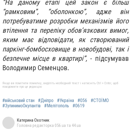
“На даному етапі цей закон є більш
“рамковим”, “оболонкою”, адже він
потребуватиме розробки механізмів його
втілення та переліку обов’язкових вимог,
яким має відповідати, як створюваний
паркінг-бомбосховище в новобудові, так і
безпечне місце в квартирі”,
- підсумував
Володимир Семенцов.
Якщо ви помітили помилку, виділіть необхідний текст і натисніть Ctrl + Enter, щоб
повідомити про це редакцію
#військовий стан
#Дніпро
#Україна
#056
#СТОЇМО
#ЗупинимоОкупантів
#Мелітополь
#0619
Катерина Охотник
Головна редакторка 056.ua та 44.ua