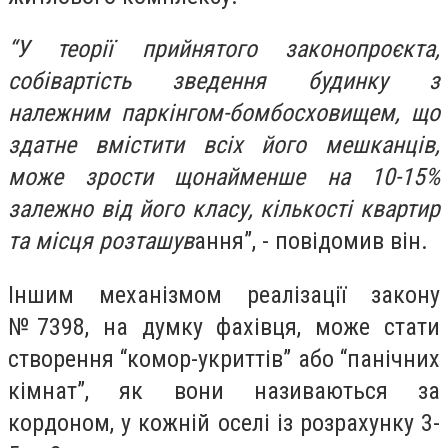
“У теорії прийнятого законопроєкта,
собівартість зведення будинку з
належним паркінгом-бомбосховищем, що
здатне вмістити всіх його мешканців,
може зрости щонайменше на 10-15%
залежно від його класу, кількості квартир
та місця розташув
ання”, - повідомив він.
Іншим механізмом реалізації закону
№7398, на думку фахівця, може стати
створення “комор-укриттів” або “панічних
кімнат”, як вони називаються за
кордоном, у кожній оселі із розрахунку 3-