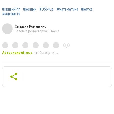
#кривийРіг
#новини
#0564ua
#математика
#наука
#відкриття
Світлана Романенко
Головна редакторка 0564.ua
0,0
Авторизируйтесь
, чтобы оценить