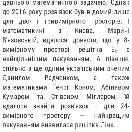
давньою математичною задачею. Однак
до 2016 року розв'язок був відомий лише
для дво- і тривимірного просторів. І
математикині з Києва, Марині
В'язовській, вдалося довести, що у 8-
вимірному просторі решітка Е₈ є
найщільнішим пакуванням. А пізніше,
спільно з ще одним українським вченим
Данилом Радченком, а також
математиками Генрі Коном, Абінавом
Кумаром та Стівеном Міллером, їй
вдалося знайти розв'язок і для 24-
вимірного простору — найкращим
пакуванням виявилася решітка Ліча.