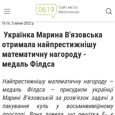
16:16, 5 липня 2022 р.
Українка Марина В'язовська
отримала найпрестижнішу
математичну нагороду -
медаль Філдса
Найпрестижнішу математичну нагороду —
медаль Філдса — присудили українці
Марині В'язовській за розв'язок задачі з
пакування куль у восьмивимірному
просторі. Вона довела, що решітка Е₈ є