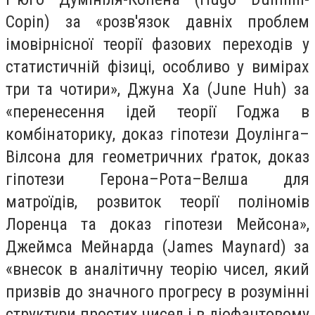
Copin) за «розв'язок давніх проблем
імовірнісної теорії фазових переходів у
статистичній фізиці, особливо у вимірах
три та чотири», Джуна Ха (June Huh) за
«перенесення ідей теорії Годжа в
комбінаторику, доказ гіпотези Доулінга–
Вілсона для геометричних ґраток, доказ
гіпотези Герона–Рота–Велша для
матроїдів, розвиток теорії поліномів
Лоренца та доказ гіпотези Мейсона»,
Джеймса Мейнарда (James Maynard) за
«внесок в аналітичну теорію чисел, який
призвів до значного прогресу в розумінні
структури простих чисел і в діофантовому