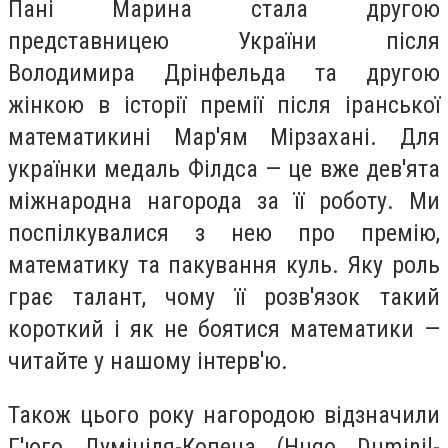
Пані Марина стала другою
представницею України після
Володимира Дрінфельда та другою
жінкою в історії премії після іранської
математикині Мар'ям Мірзахані. Для
українки медаль Філдса — це вже дев'ята
міжнародна нагорода за її роботу. Ми
поспілкувалися з нею про премію,
математику та пакування куль. Яку роль
грає талант, чому її розв'язок такий
короткий і як не боятися математики —
читайте у нашому інтерв'ю.
Також цього року нагородою відзначили
Г'юго Думініля-Копена (Hugo Duminil-