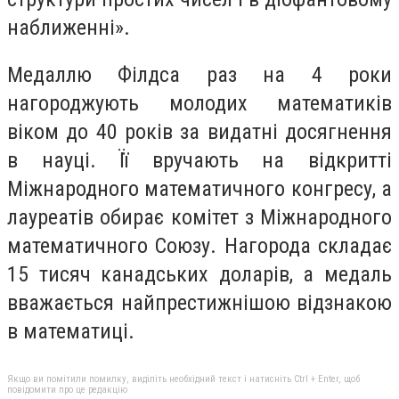
наближенні».
Медаллю Філдса раз на 4 роки
нагороджують молодих математиків
віком до 40 років за видатні досягнення
в науці. Її вручають на відкритті
Міжнародного математичного конгресу, а
лауреатів обирає комітет з Міжнародного
математичного Союзу. Нагорода складає
15 тисяч канадських доларів, а медаль
вважається найпрестижнішою відзнакою
в математиці.
Якщо ви помітили помилку, виділіть необхідний текст і натисніть Ctrl + Enter, щоб
повідомити про це редакцію