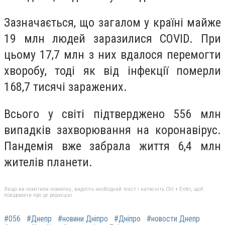
Зазначається, що загалом у країні майже
19 млн людей заразилися COVID. При
цьому 17,7 млн з них вдалося перемогти
хворобу, тоді як від інфекції померли
168,7 тисячі заражених.
Всього у світі підтверджено 556 млн
випадків захворювання на коронавірус.
Пандемія вже забрала життя 6,4 млн
жителів планети.
Якщо ви помітили помилку, виділіть необхідний текст і натисніть Ctrl + Enter, щоб
повідомити про це редакцію
#056
#Днепр
#новини Дніпро
#Дніпро
#новости Днепр