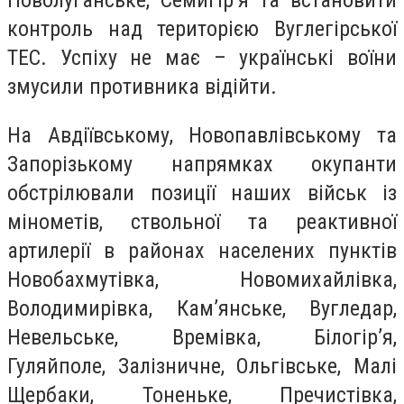
Новолуганське, Семигір’я та встановити
контроль над територією Вуглегірської
ТЕС. Успіху не має – українські воїни
змусили противника відійти.
На Авдіївському, Новопавлівському та
Запорізькому напрямках окупанти
обстрілювали позиції наших військ із
мінометів, ствольної та реактивної
артилерії в районах населених пунктів
Новобахмутівка, Новомихайлівка,
Володимирівка, Кам’янське, Вугледар,
Невельське, Времівка, Білогір’я,
Гуляйполе, Залізничне, Ольгівське, Малі
Щербаки, Тоненьке, Пречистівка,