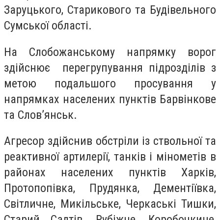
Заруцького, Старикового та Будівельного
Сумської області.
На Слобожанському напрямку ворог
здійснює перегрупування підрозділів з
метою подальшого просування у
напрямках населених пунктів Барвінкове
та Словʼянськ.
Агресор здійснив обстріли із ствольної та
реактивної артилерії, танків і мінометів в
районах населених пунктів Харків,
Протопопівка, Прудянка, Дементіївка,
Світличне, Микільське, Черкаські Тишки,
Старий Салтів, Рубіжне, Коробочкине,