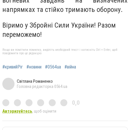
вогневих завдань на визначених
напрямках та стійко тримають оборону.
Віримо у Збройні Сили України! Разом
переможемо!
Якщо ви помітили помилку, виділіть необхідний текст і натисніть Ctrl + Enter, щоб
повідомити про це редакцію
#кривийРіг
#новини
#0564ua
#війна
Світлана Романенко
Головна редакторка 0564.ua
0,0
Авторизуйтесь
, щоб оцінити