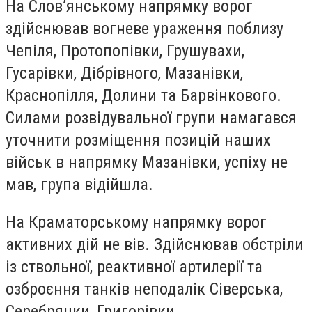
На Слов’янському напрямку ворог
здійснював вогневе ураження поблизу
Чепіля, Протопопівки, Грушувахи,
Гусарівки, Дібрівного, Мазанівки,
Краснопілля, Долини та Барвінкового.
Силами розвідувальної групи намагався
уточнити розміщення позицій наших
військ в напрямку Мазанівки, успіху не
мав, група відійшла.
На Краматорському напрямку ворог
активних дій не вів. Здійснював обстріли
із ствольної, реактивної артилерії та
озброєння танків неподалік Сіверська,
Серебрянки, Григорівки,