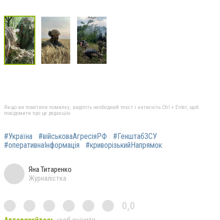
Якщо ви помітили помилку, виділіть необхідний текст і натисніть Ctrl + Enter, щоб
повідомити про це редакцію
#Україна
#військоваАгресіяРФ
#ГенштабЗСУ
#оперативнаІнформація
#криворізькийНапрямок
Яна Титаренко
Журналістка
0,0
Авторизуйтесь
, щоб оцінити