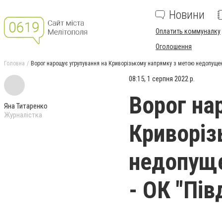
Новини
Оплатить коммуналку
Оголошення
Головна
Ворог нарощує угрупування на Криворізькому напрямку з метою недопущенн
08:15, 1 серпня 2022 р.
Ворог на
Яна Титаренко
Журналістка
Криворіз
недопуще
- ОК "Пів