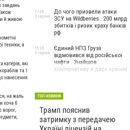
х завдань
До чого призвели атаки
Також
17:08
3 серпня
ЗСУ на Wildberries . 200 млрд
ми й живою
збитків і ризик краху банків
рф
інометні
 техніки, а
Єдиний НПЗ Грузії
15:59
3 серпня
відмовився від російської
нафти . Знайшов
 катерів, які
альтернативу в двох країнах
ораблів та 1
до нанесення
ся, на жаль
ТОП НОВИНИ
и хоча б
Трамп пояснив
є ворог,
предмети,
затримку з передачею
Україні ліцензій на