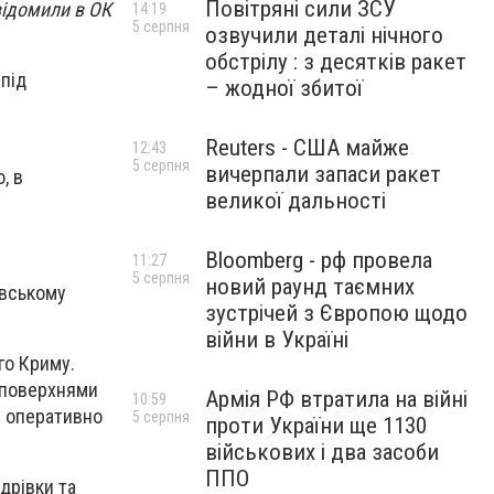
Повітряні сили ЗСУ
відомили в ОК
14:19
5 серпня
озвучили деталі нічного
обстрілу : з десятків ракет
 під
– жодної збитої
Reuters - США майже
12:43
5 серпня
вичерпали запаси ракет
, в
великої дальності
Bloomberg - рф провела
11:27
5 серпня
новий раунд таємних
овському
зустрічей з Європою щодо
війни в Україні
го Криму.
и поверхнями
Армія РФ втратила на війні
10:59
и оперативно
5 серпня
проти України ще 1130
військових і два засоби
ППО
дрівки та