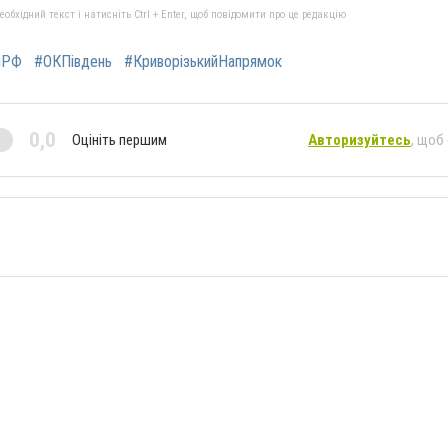
бхідний текст і натисніть Ctrl + Enter, щоб повідомити про це редакцію
яРФ
#ОКПівдень
#КриворізькийНапрямок
0,0
Оцініть першим
Авторизуйтесь
, щоб