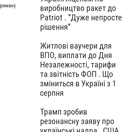
отриману
виробництво ракет до
Patriot . "Дуже непросте
рішення"
Житлові ваучери для
ВПО, виплати до Дня
Незалежності, тарифи
та звітність ФОП . Що
зміниться в Україні з 1
серпня
Трамп зробив
резонансну заяву про
українські надра . США