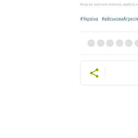
Якщо ви помітили помилку, виділіть нео
#Україна
#військоваАгресі