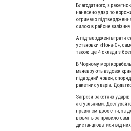
Благодатного, а ракетно
нанесено удар по ворожи
отримано підтвердження
силою в районе залізнич
А підтверджені втрати с
установки «Нона-С», само
також ще 4 склади з бо
В Чорному морі корабель
маневрують вздовж кримс
підводний човен, споряд
ракетних ударів. Додатко
Загрози ракетних ударів
актуальними. Дослухайтес
правилом двох стін, за д
візьміть за правило самі 
дистанціюватися від них