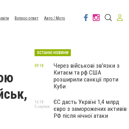
звіти
Вопрос-ответ
Авто / Мото
ОСТАННІ НОВИНИ
Через військові зв'язки з
09:18
Китаєм та рф США
тою
розширили санкції проти
Куби
йськ,
ЄС дасть Україні 1,4 млрд
16:18
5 серпня
євро з заморожених активів
РФ після нічної атаки