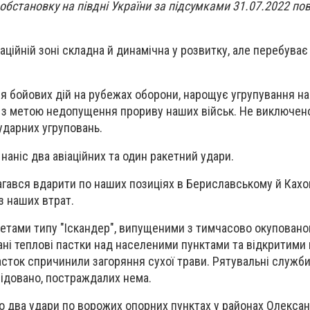
обстановку на півдні України за підсумками 31.07.2022 по
ційній зоні складна й динамічна у розвитку, але перебуває
 бойових дій на рубежах оборони, нарощує угрупування на
 з метою недопущення прориву наших військ. Не виключено
ударних угруповань.
наніс два авіаційних та один ракетний удари.
агався вдарити по наших позиціях в Бериславському й Ках
з наших втрат.
етами типу "Іскандер", випущеними з тимчасово окуповано
ані теплові пастки над населеними пунктами та відкритим
пасток спричинили загоряння сухої трави. Рятувальні служб
ідовано, постраждалих нема.
 два удари по ворожих опорних пунктах у районах Олексан