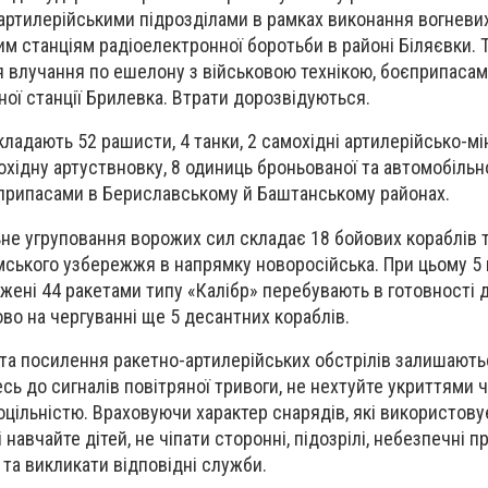
-артилерійськими підрозділами в рамках виконання вогневи
м станціям радіоелектронної боротьби в районі Біляєвки. 
 влучання по ешелону з військовою технікою, боєприпаса
ної станції Брилевка. Втрати дорозвідуються.
кладають 52 рашисти, 4 танки, 2 самохідні артилерійсько-м
хідну артуствновку, 8 одиниць броньованої та автомобільної
єприпасами в Бериславському й Баштанському районах.
не угруповання ворожих сил складає 18 бойових кораблів та
ького узбережжя в напрямку новоросійська. При цьому 5 к
жені 44 ракетами типу «Калібр» перебувають в готовності 
во на чергуванні ще 5 десантних кораблів.
 та посилення ракетно-артилерійських обстрілів залишають
ь до сигналів повітряної тривоги, не нехтуйте укриттями ч
оцільністю. Враховуючи характер снарядів, які використову
і навчайте дітей, не чіпати сторонні, підозрілі, небезпечні 
 та викликати відповідні служби.