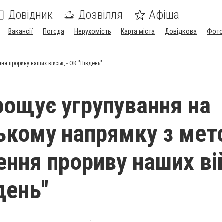
Довідник
Дозвілля
Афіша
Вакансії
Погода
Нерухомість
Карта міста
Довідкова
Фото
я прориву наших військ, - ОК "Південь"
рощує угрупування на
ькому напрямку з ме
ння прориву наших ві
день"