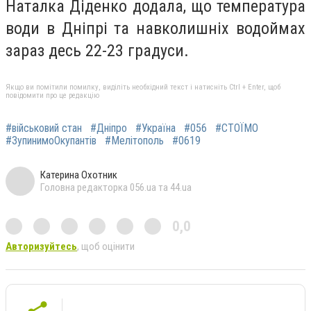
Наталка Діденко додала, що температура
води в Дніпрі та навколишніх водоймах
зараз десь 22-23 градуси.
Якщо ви помітили помилку, виділіть необхідний текст і натисніть Ctrl + Enter, щоб
повідомити про це редакцію
#військовий стан
#Дніпро
#Україна
#056
#СТОЇМО
#ЗупинимоОкупантів
#Мелітополь
#0619
Катерина Охотник
Головна редакторка 056.ua та 44.ua
0,0
Авторизуйтесь
, щоб оцінити