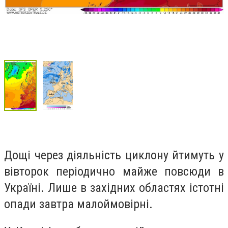
Дощі через діяльність циклону йтимуть у
вівторок періодично майже повсюди в
Україні. Лише в західних областях істотні
опади завтра малоймовірні.