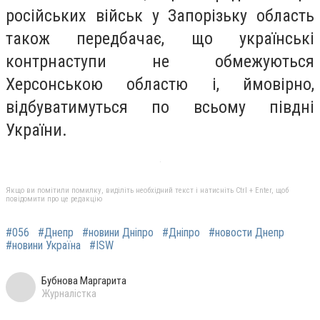
російських військ у Запорізьку область
також передбачає, що українські
контрнаступи не обмежуються
Херсонською областю і, ймовірно,
відбуватимуться по всьому півдні
України.
Якщо ви помітили помилку, виділіть необхідний текст і натисніть Ctrl + Enter, щоб
повідомити про це редакцію
#056
#Днепр
#новини Дніпро
#Дніпро
#новости Днепр
#новини Україна
#ISW
Бубнова Маргарита
Журналістка