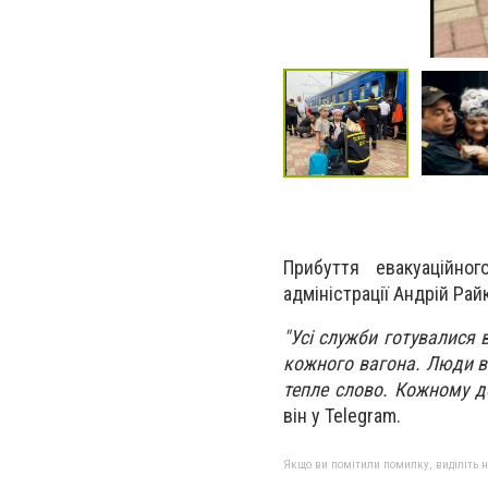
Прибуття евакуаційног
адміністрації Андрій Рай
"Усі служби готувалися 
кожного вагона. Люди вт
тепле слово. Кожному д
він у Telegram.
Якщо ви помітили помилку, виділіть нео