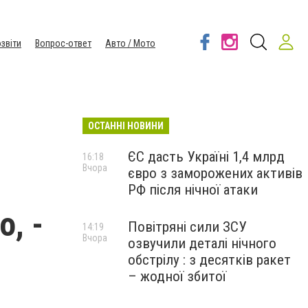
звіти
Вопрос-ответ
Авто / Мото
ОСТАННІ НОВИНИ
ЄС дасть Україні 1,4 млрд
16:18
Вчора
євро з заморожених активів
РФ після нічної атаки
, -
Повітряні сили ЗСУ
14:19
Вчора
озвучили деталі нічного
обстрілу : з десятків ракет
– жодної збитої