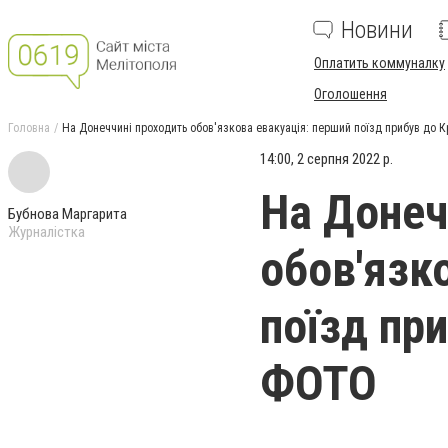
Новини
Оплатить коммуналку
Оголошення
Головна
На Донеччині проходить обов'язкова евакуація: перший поїзд прибув до К
14:00, 2 серпня 2022 р.
На Донеч
Бубнова Маргарита
Журналістка
обов'язк
поїзд пр
ФОТО