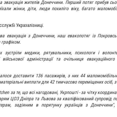
а эвакуація жителів Донеччини. Перший потяг прибув сьог
хали жінки, діти, люди похиліго віку, багато маломобіл
сслужбі Укразалізниці.
ова евакуація з Донеччини, наш евакопотяг із Покровс
 графіком.
х зустріли медики, рятувальники, психологи і волонт
 військової адміністрації та очільниця евакуаційного
лося доставити 136 пасажирів, з них 44 маломомібільн
матеріальні виплати для 42 тимчасово переміщених осіб, з 
tchen за те, що всі нагодовані, Укрпошті - за чітку координ
карям ЦОЗ Дніпра та Львова за кваліфікований супровід по
ерам, задіяним в порятунку українців з Донеччини"
,