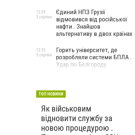
Єдиний НПЗ Грузії
15:59
3 серпня
відмовився від російської
нафти . Знайшов
альтернативу в двох країнах
Горить університет, де
12:33
3 серпня
розробляли системи БПЛА .
Удар по Бєлгороду
ТОП НОВИНИ
Як військовим
відновити службу за
новою процедурою .