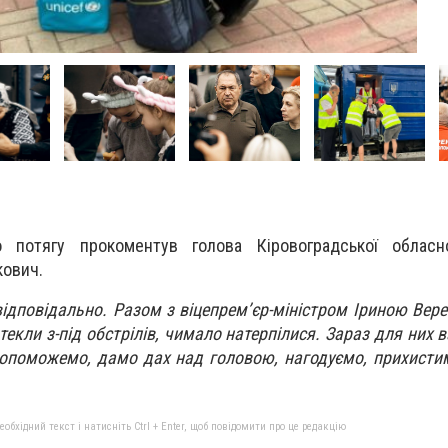
о потягу прокоментув голова Кіровоградської обласн
кович.
відповідально. Разом з віцепрем’єр-міністром Іриною Вере
екли з-під обстрілів, чимало натерпілися. Зараз для них 
опоможемо, дамо дах над головою, нагодуємо, прихистим
бхідний текст і натисніть Ctrl + Enter, щоб повідомити про це редакцію