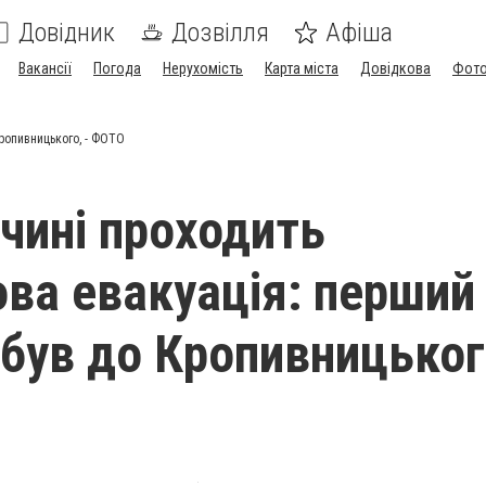
Довідник
Дозвілля
Афіша
Вакансії
Погода
Нерухомість
Карта міста
Довідкова
Фото
ропивницького, - ФОТО
чині проходить
ова евакуація: перший
ибув до Кропивницького