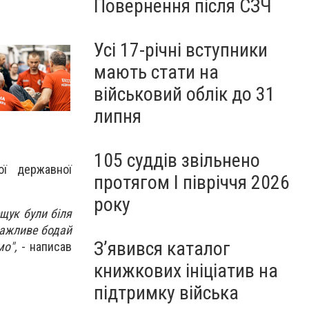
Повернення після СЗЧ
Усі 17-річні вступники
мають стати на
військовий облік до 31
липня
105 суддів звільнено
ої державної
протягом I півріччя 2026
року
щук були біля
важливе бодай
З’явився каталог
о",
- написав
книжкових ініціатив на
підтримку війська