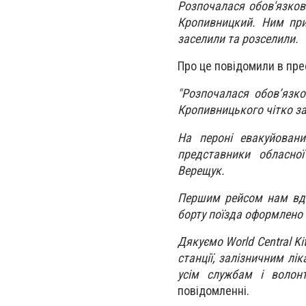
Розпочалася обов'язков
Кропивницкий. Ним приї
заселили та розселили.
Про це повідомили в пре
"Розпочалася обов’язк
Кропивницького чітко за
На пероні евакуйовани
представники обласної
Верещук.
Першим рейсом нам вда
борту поїзда оформлено 
Дякуємо World Central Ki
станції, залізничним лі
усім службам і волонт
повідомленні.