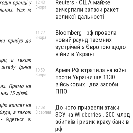
Reuters - США майже
одні вранці у
12:43
Вчора
вичерпали запаси ракет
ьних. Усіх їх
великої дальності
Bloomberg - рф провела
11:27
Вчора
новий раунд таємних
ька прибув до
зустрічей з Європою щодо
війни в Україні
ери, а також
 штабу Ірина
Армія РФ втратила на війні
10:59
Вчора
проти України ще 1130
військових і два засоби
их. Прямо на
ППО
них 15 дітей.
ацію виплат на
До чого призвели атаки
17:08
їзда, а також
3 серпня
ЗСУ на Wildberries . 200 млрд
 - йдеться в
збитків і ризик краху банків
рф