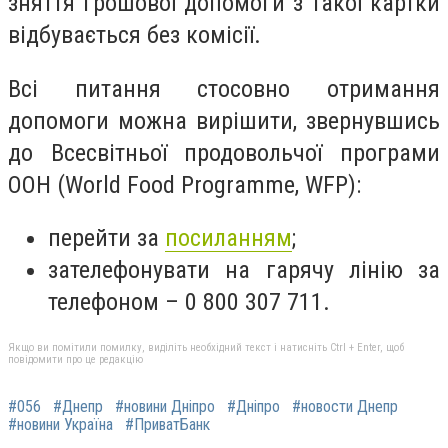
зняття грошової допомоги з такої картки
відбувається без комісії.
Всі питання стосовно отримання
допомоги можна вирішити, звернувшись
до Всесвітньої продовольчої програми
ООН (World Food Programme, WFP):
перейти за
посиланням
;
зателефонувати на гарячу лінію за
телефоном – 0 800 307 711.
Якщо ви помітили помилку, виділіть необхідний текст і натисніть Ctrl + Enter, щоб
повідомити про це редакцію
#056
#Днепр
#новини Дніпро
#Дніпро
#новости Днепр
#новини Україна
#ПриватБанк