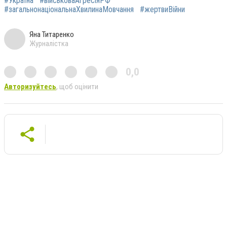
#Україна
#військоваАгресіяРФ
#загальнонаціональнаХвилинаМовчання
#жертвиВійни
Яна Титаренко
Журналістка
0,0
Авторизуйтесь
, щоб оцінити