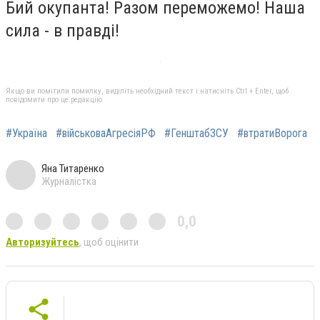
Бий окупанта! Разом переможемо! Наша
сила - в правді!
Якщо ви помітили помилку, виділіть необхідний текст і натисніть Ctrl + Enter, щоб
повідомити про це редакцію
#Україна
#військоваАгресіяРФ
#ГенштабЗСУ
#втратиВорога
Яна Титаренко
Журналістка
0,0
Авторизуйтесь
, щоб оцінити