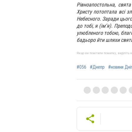
Рівноапостольна, свят
Христу потоптала всі зл
Небесного. Заради цьог
до тобі, я (ім’я). Препо
улюбленого тобою, благо
бадьоро йти шляхи святих
Якщо ви помітили помилку, виділіть нео
#056
#Днепр
#новини Дні