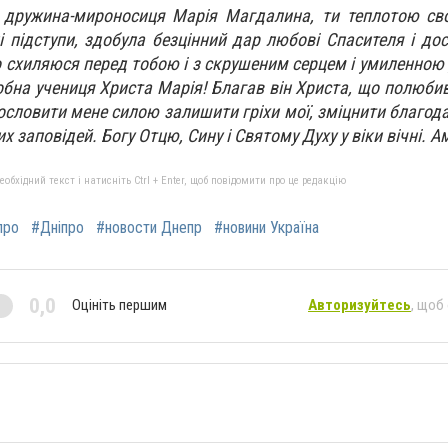
а дружина-мироносиця Марія Магдалина, ти теплотою св
і підступи, здобула безцінний дар любові Спасителя і до
о схиляюся перед тобою і з скрушеним серцем і умиленно
добна учениця Христа Марія! Благав він Христа, що полюбив
словити мене силою залишити гріхи мої, зміцнити благода
 заповідей. Богу Отцю, Сину і Святому Духу у віки вічні. Ам
бхідний текст і натисніть Ctrl + Enter, щоб повідомити про це редакцію
про
#Дніпро
#новости Днепр
#новини Україна
0,0
Оцініть першим
Авторизуйтесь
, щоб