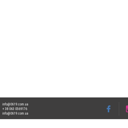
info@0619.com.ua
+ 38 063 0569176
info@0619.com.ua
Допускається цитування матеріалів без отримання попередньої згоди 0619.com.ua за