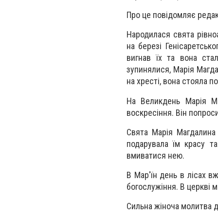
Про це повідомляє редак
Народилася свята рівно
на березі Генісаретсько
вигнав їх та вона ста
зупинялися, Марія Магда
на хресті, вона стояла п
На Великдень Марія М
воскресіння. Він попроси
Свята Марія Магдалина 
подарувала їм красу т
вмиватися нею.
В Мар'їн день в лісах в
богослужіння. В церкві м
Сильна жіноча молитва д