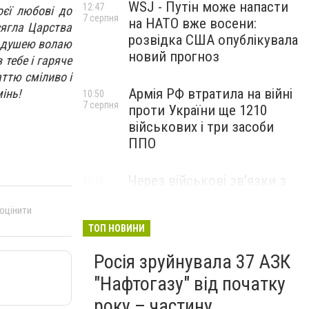
WSJ - Путін може напасти
12:47
оєї любові до
7 серпня
на НАТО вже восени:
сягла Царства
розвідка США опублікувала
ю душею волаю
новий прогноз
 тебе і гаряче
ттю сміливо і
Армія РФ втратила на війні
інь!
10:50
7 серпня
проти України ще 1210
військових і три засоби
ППО
Через військові зв'язки з
09:18
7 серпня
Китаєм та рф США
 оцінити
розширили санкції проти
Куби
ТОП НОВИНИ
Росія зруйнувала 37 АЗК
"Нафтогазу" від початку
року – частину