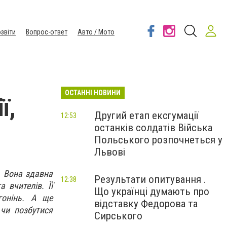
звіти
Вопрос-ответ
Авто / Мото
ОСТАННІ НОВИНИ
ї,
Другий етап ексгумації
12:53
останків солдатів Війська
Польського розпочнеться у
Львові
. Вона здавна
Результати опитування .
12:38
 вчителів. Її
Що українці думають про
гонінь. А ще
відставку Федорова та
 чи позбутися
Сирського