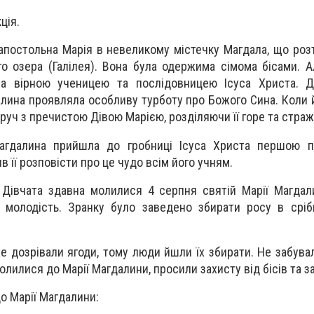
ція.
апостольна Марія в невеликому містечку Магдала, що ро
го озера (Галілея). Вона була одержима сімома бісами. А
ла вірною ученицею та послідовницею Ісуса Христа. 
лина проявляла особливу турботу про Божого Сина. Коли й
оруч з пречистою Дівою Марією, розділяючи її горе та стра
агдалина прийшла до гробниці Ісуса Христа першою п
в її розповісти про це чудо всім його учням.
Дівчата здавна молилися 4 серпня святій Марії Магдал
а молодість. Зранку було заведено збирати росу в срі
же дозрівали ягоди, тому люди йшли їх збирати. Не забува
олилися до Марії Магдалини, просили захисту від бісів та з
о Марії Магдалини: