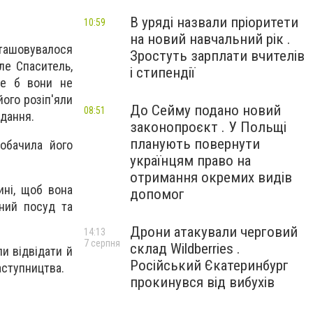
В уряді назвали пріоритети
10:59
на новий навчальний рік .
зташовувалося
Зростуть зарплати вчителів
ле Спаситель,
і стипендії
Де б вони не
ого розіп'яли
До Сейму подано новий
08:51
ждання.
законопроєкт . У Польщі
планують повернути
обачила його
українцям право на
отримання окремих видів
ині, щоб вона
допомог
бний посуд та
Дрони атакували черговий
14:13
7 серпня
склад Wildberries .
ли відвідати й
Російський Єкатеринбург
аступництва.
прокинувся від вибухів