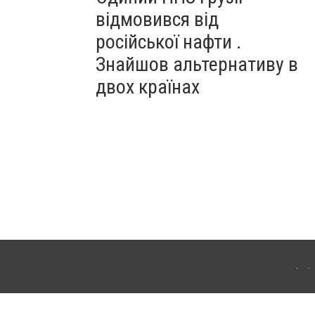
відмовився від
російської нафти .
Знайшов альтернативу в
двох країнах
ітополя. Для інтернет-видань обов'язкове розміщення прямого, відкритого для