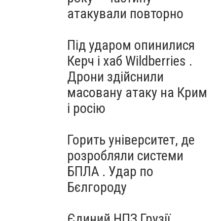
атакували повторно
Під ударом опинилися
Керч і хаб Wildberries .
Дрони здійснили
масовану атаку на Крим
і росію
Горить університет, де
розробляли системи
БПЛА . Удар по
Бєлгороду
Єдиний НПЗ Грузії