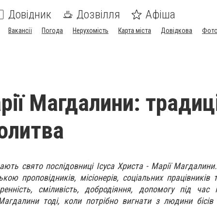
Довідник
Дозвілля
Афіша
Вакансії
Погода
Нерухомість
Карта міста
Довідкова
Фото
ії Магдалини: традиці
олитва
чають свято послідовниці Ісуса Христа - Марії Магдалини
ою проповідників, місіонерів, соціальних працівників та
ренність, сміливість, добродіяння, допомогу під час 
Магдалини тоді, коли потрібно вигнати з людини бісів