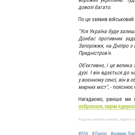
доволі багато.
По це заявив військовий
"Уся Україна буде залиш
Донбас противник заде
Запоріжжя, на Дніпро з
Придністров'я.
Об'єктивно, і це велика 
дузі. І він вдається до
у воєнному сенсі, він в 
мирних міст"
, - пояснює
Нагадаємо, раніше ми
озброєння, окрім ядерно
Якщо ви помітили помилку, виділіть нео
#056
#Днепр
#новини Дні