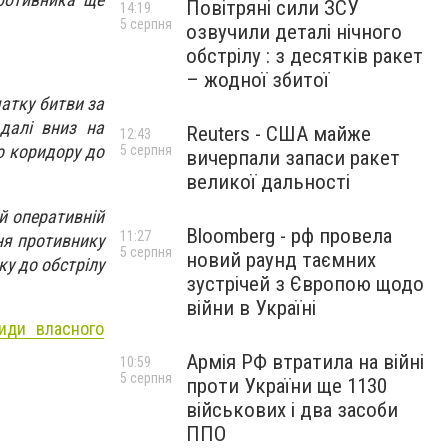
Повітряні сили ЗСУ
14:19
5 серпня
озвучили деталі нічного
обстрілу : з десятків ракет
– жодної збитої
чатку битви за
далі вниз на
Reuters - США майже
12:43
о коридору до
5 серпня
вичерпали запаси ракет
великої дальності
ій оперативній
Bloomberg - рф провела
11:27
ння противнику
5 серпня
новий раунд таємних
ку до обстрілу
зустрічей з Європою щодо
війни в Україні
види власного
Армія РФ втратила на війні
10:59
5 серпня
проти України ще 1130
військових і два засоби
ППО