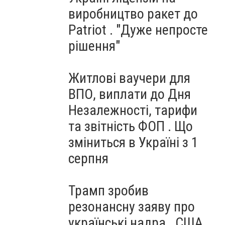
виробництво ракет до
Patriot . "Дуже непросте
рішення"
Житлові ваучери для
ВПО, виплати до Дня
Незалежності, тарифи
та звітність ФОП . Що
зміниться в Україні з 1
серпня
Трамп зробив
резонансну заяву про
українські надра . США