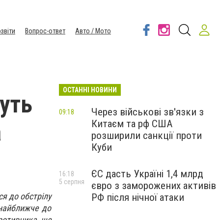
звіти
Вопрос-ответ
Авто / Мото
ОСТАННІ НОВИНИ
дуть
Через військові зв'язки з
09:18
Китаєм та рф США
а
розширили санкції проти
Куби
ЄС дасть Україні 1,4 млрд
16:18
5 серпня
євро з заморожених активів
ся до обстрілу
РФ після нічної атаки
 найближче до
противника ще