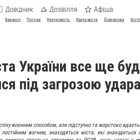
Довідник
Дозвілля
Афіша
Вакансії
Погода
Нерухомість
Карта міста
Довідкова
Фото
ста України все ще бу
ся під загрозою удар
спіху воєнним способом, але підступно та жорстоко вдаєть
 постійним вогнем, знаходяться міста, які знаходяться
и досягає ствольна артилерія та РСЗВ, яких наразі у 