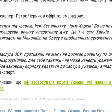
 експерт Петро Черник в ефірі телемарафону.
атися під ударом. Уся, без винятку. Чому Харків? Бо на по
кларував велику оперативну дугу. Це і є сам Харків, 
 виходом на Миколаїв, на Одесу з пробиванням сухопутног
заслуга ЗСУ, противник не зміг і не досягає розвитку по ц
 найзрозумілішої для себе тактики - не може нанести ураже
обов'язковому порядку вдається до хаосу, а у нашому випад
 експерт.
 писали, що
рф застосувала проти України усі наявні 
го.
бхідний текст і натисніть Ctrl + Enter, щоб повідомити про це редакцію
про
#Дніпро
#новости Днепр
#новини Україна
#новини Нікополь