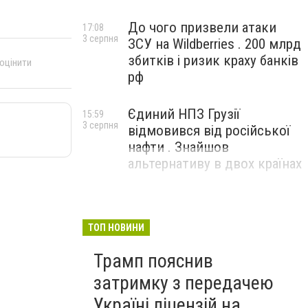
До чого призвели атаки
17:08
3 серпня
ЗСУ на Wildberries . 200 млрд
збитків і ризик краху банків
 оцінити
рф
Єдиний НПЗ Грузії
15:59
3 серпня
відмовився від російської
нафти . Знайшов
альтернативу в двох країнах
ТОП НОВИНИ
Трамп пояснив
затримку з передачею
Україні ліцензій на