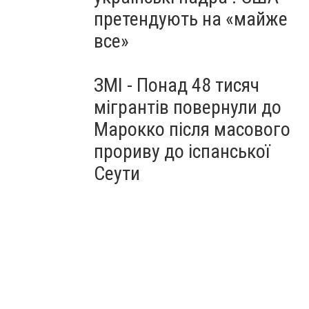
претендують на «майже
все»
ЗМІ - Понад 48 тисяч
мігрантів повернули до
Марокко після масового
прориву до іспанської
Сеути