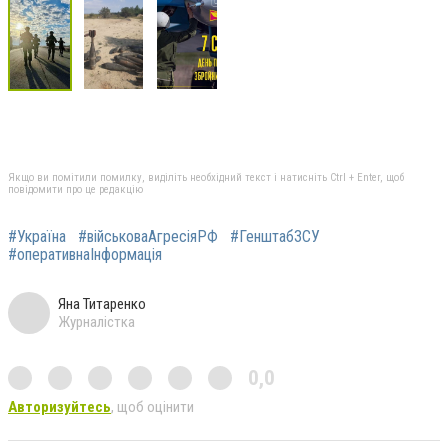
Якщо ви помітили помилку, виділіть необхідний текст і натисніть Ctrl + Enter, щоб
повідомити про це редакцію
#Україна
#військоваАгресіяРФ
#ГенштабЗСУ
#оперативнаІнформація
Яна Титаренко
Журналістка
0,0
Авторизуйтесь
, щоб оцінити