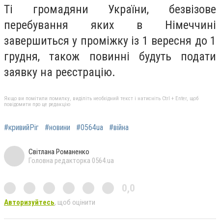
Ті громадяни України, безвізове
перебування яких в Німеччині
завершиться у проміжку із 1 вересня до 1
грудня, також повинні будуть подати
заявку на реєстрацію.
Якщо ви помітили помилку, виділіть необхідний текст і натисніть Ctrl + Enter, щоб
повідомити про це редакцію
#кривийРіг
#новини
#0564ua
#війна
Світлана Романенко
Головна редакторка 0564.ua
0,0
Авторизуйтесь
, щоб оцінити