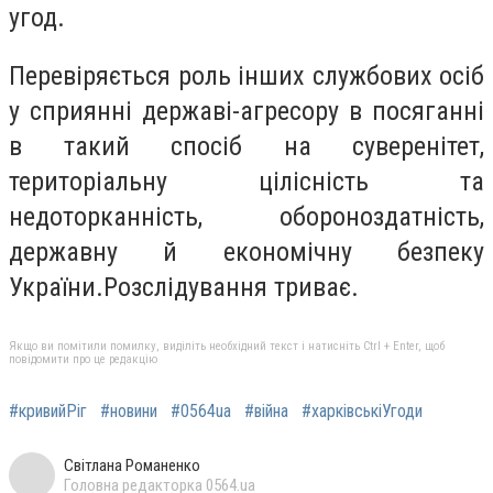
угод.
Перевіряється роль інших службових осіб
у сприянні державі-агресору в посяганні
в такий спосіб на суверенітет,
територіальну цілісність та
недоторканність, обороноздатність,
державну й економічну безпеку
України.Розслідування триває.
Якщо ви помітили помилку, виділіть необхідний текст і натисніть Ctrl + Enter, щоб
повідомити про це редакцію
#кривийРіг
#новини
#0564ua
#війна
#харківськіУгоди
Світлана Романенко
Головна редакторка 0564.ua