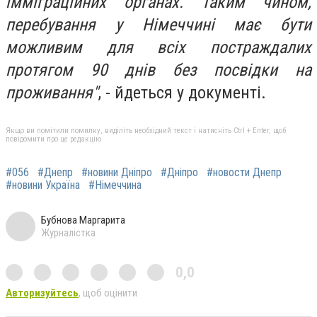
імміграційних органах. Таким чином,
перебування у Німеччині має бути
можливим для всіх постраждалих
протягом 90 днів без посвідки на
проживання"
, - йдеться у документі.
Якщо ви помітили помилку, виділіть необхідний текст і натисніть Ctrl + Enter, щоб
повідомити про це редакцію
#056
#Днепр
#новини Дніпро
#Дніпро
#новости Днепр
#новини Україна
#Німеччина
Бубнова Маргарита
Журналістка
0,0
Авторизуйтесь
, щоб оцінити