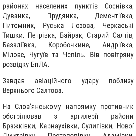
районах населених пунктів Соснівка,
Дуванка, Прудянка, Дементіївка,
Питомник, Руська Лозова, Черкаські
Тишки, Петрівка, Байрак, Старий Салтів,
Базаліївка, Коробочкине, Андріївка,
Мілове, Чугуїв та Чепіль. Вів повітряну
розвідку БпЛА.
Завдав авіаційного удару поблизу
Верхнього Салтова.
На Слов’янському напрямку противник
обстрілював з артилерії райони
Бражківки, Карнаухівки, Сулигівки, Нової
Дмитрівки, Протопопівки, Адамівки,