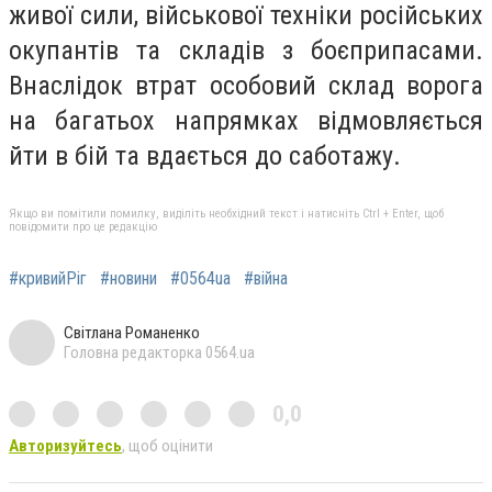
живої сили, військової техніки російських
окупантів та складів з боєприпасами.
Внаслідок втрат особовий склад ворога
на багатьох напрямках відмовляється
йти в бій та вдається до саботажу.
Якщо ви помітили помилку, виділіть необхідний текст і натисніть Ctrl + Enter, щоб
повідомити про це редакцію
#кривийРіг
#новини
#0564ua
#війна
Світлана Романенко
Головна редакторка 0564.ua
0,0
Авторизуйтесь
, щоб оцінити