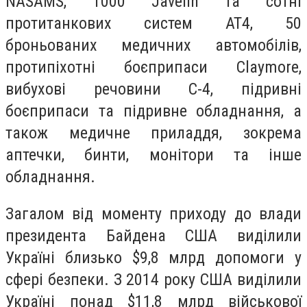
NASAMS, 1000 Javelin та сотні
протитанкових систем AT4, 50
броньованих медичних автомобілів,
протипіхотні боєприпаси Claymore,
вибухові речовини С-4, підривні
боєприпаси та підривне обладнання, а
також медичне приладдя, зокрема
аптечки, бинти, монітори та інше
обладнання.
Загалом від моменту приходу до влади
президента Байдена США виділили
Україні близько $9,8 млрд допомоги у
сфері безпеки. З 2014 року США виділили
Україні понад $11,8 млрд військової