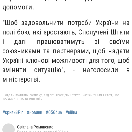
допомоги.
"Щоб задовольнити потреби України на
полі бою, які зростають, Сполучені Штати
і далі працюватимуть зі своїми
союзниками та партнерами, щоб надати
Україні ключові можливості для того, щоб
змінити ситуацію", - наголосили в
міністерстві.
Якщо ви помітили помилку, виділіть необхідний текст і натисніть Ctrl + Enter, щоб
повідомити про це редакцію
#кривийРіг
#новини
#0564ua
#війна
Світлана Романенко