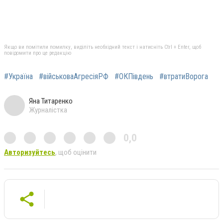
Якщо ви помітили помилку, виділіть необхідний текст і натисніть Ctrl + Enter, щоб
повідомити про це редакцію
#Україна
#військоваАгресіяРФ
#ОКПівдень
#втратиВорога
Яна Титаренко
Журналістка
0,0
Авторизуйтесь
, щоб оцінити